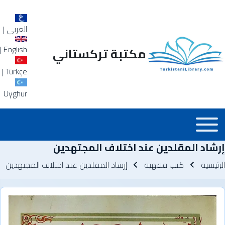
العربي
|
|
English
مكتبة تركستاني
|
Türkçe
Uyghur
Main_Menu_a
Toggle main menu
إرشاد المقلدين عند اختلاف المجتهدين
سار التنقل
الرئيسية
كتب فقهية
إرشاد المقلدين عند اختلاف المجتهدين