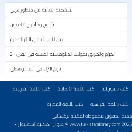
‏الشخصية اليابانية من منظور عربي
يأجوج ومأجوج قادمون
من الأدب التركي الثائر الحكيم
الحزام والطريق تحولات الدبلوماسية الصينية في القرن 21
تاريخ الترك فى آسيا الوسطى
تب بلغات أخرى
(opens in new tab)
(opens in new tab)
(opens in new tab)
كتب بالسيريلية
كتب باللغة الألمانية
كتب باللغة الفارسية
(opens in new tab)
(opens in new tab)
كتب باللغة الفرنسية
كتب باللغة المجرية
جميع الحقوق محفوظة لمكتبة تركستاني
www.turkistanilibrary.com
2026 © عنوان المكتبة: اسطنبول -