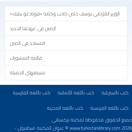
الوَزير القَرَخاني يوسف خاص حَاجب وكتَابه «قوتادغو بيليك»
الصين فى عهدها الجديد
المساجد فى الصين
قائمة المنشورات
تشينغهاي الجميلة
تب بلغات أخرى
(opens in new tab)
(opens in new tab)
(opens in new tab)
كتب بالسيريلية
كتب باللغة الألمانية
كتب باللغة الفارسية
(opens in new tab)
(opens in new tab)
كتب باللغة الفرنسية
كتب باللغة المجرية
جميع الحقوق محفوظة لمكتبة تركستاني
www.turkistanilibrary.com
2026 © عنوان المكتبة: اسطنبول -