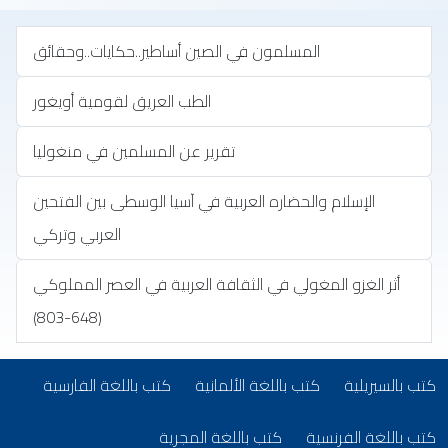
المسلمون في الصين أساطير..حكايات..وحقائق
الطب العريق لقومية أويغور
تقرير عن المسلمين في منغوليا
‏الإسلام والحضاره العربية في آسيا الوسطى بين الفتحين
العربي وتركي
أثر الغزو المغولي في الثقافة العربية في العصر المملوكي
(648-803)
تب بلغات أخرى
(opens in new tab)
(opens in new tab)
(opens in new tab)
كتب بالسيريلية
كتب باللغة الألمانية
كتب باللغة الفارسية
(opens in new tab)
(opens in new tab)
كتب باللغة الفرنسية
كتب باللغة المجرية