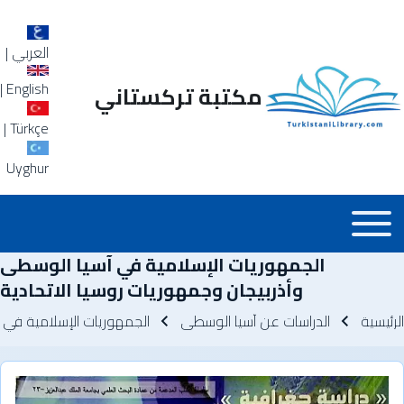
العربي
|
|
English
مكتبة تركستاني
|
Türkçe
Uyghur
Main_Menu_a
Toggle main menu
الجمهوريات الإسلامية في آسيا الوسطى
وأذربيجان وجمهوريات روسيا الاتحادية
سار التنقل
الرئيسية
الدراسات عن آسيا الوسطى
الجمهوريات الإسلامية في آ