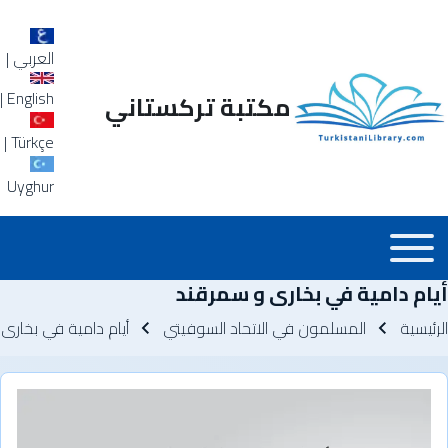
العربي
|
|
English
مكتبة تركستاني
|
Türkçe
Uyghur
Main_Menu_a
Toggle main menu
أيام دامية في بخارى و سمرقند
سار التنقل
الرئيسية
المسلمون في الاتحاد السوفيتي
أيام دامية في بخارى