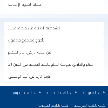
مجلة العلوم الإنسانية
‏الشخصية اليابانية من منظور عربي
يأجوج ومأجوج قادمون
من الأدب التركي الثائر الحكيم
الحزام والطريق تحولات الدبلوماسية الصينية في القرن 21
تاريخ الترك فى آسيا الوسطى
تب بلغات أخرى
(opens in new tab)
(opens in new tab)
(opens in new tab)
كتب بالسيريلية
كتب باللغة الألمانية
كتب باللغة الفارسية
(opens in new tab)
(opens in new tab)
كتب باللغة الفرنسية
كتب باللغة المجرية