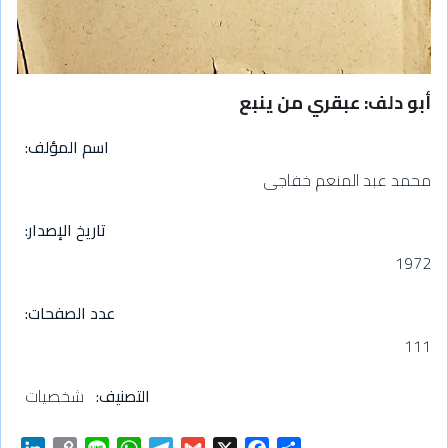
أبو دلف: عبقري من ينبع
اسم المؤلف
محمد عبد المنعم خفاجى
تاريخ الإصدار
1972
عدد الصفحات
111
التصنيف
شخصيات
L
C
L
W
T
G
X
F
S