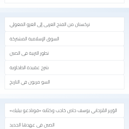
تركستان من الفتح العربى إلى الغزو المغولي
السوق الإسلامية المشتركة
تطور التربية فى الصين
شرح عقيدة الطحاوية
السو مريون في التاريخ
الوَزير القَرَخاني يوسف خاص حَاجب وكتَابه «قوتادغو بيليك»
الصين فى عهدها الجديد