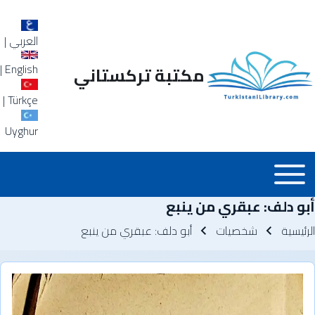
العربي
|
|
English
مكتبة تركستاني
|
Türkçe
Uyghur
Main_Menu_a
Toggle main menu
أبو دلف: عبقري من ينبع
سار التنقل
الرئيسية
شخصيات
أبو دلف: عبقري من ينبع