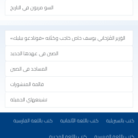
السو مريون في التاريخ
الوَزير القَرَخاني يوسف خاص حَاجب وكتَابه «قوتادغو بيليك»
الصين فى عهدها الجديد
المساجد فى الصين
قائمة المنشورات
تشينغهاي الجميلة
تب بلغات أخرى
(opens in new tab)
(opens in new tab)
(opens in new tab)
كتب بالسيريلية
كتب باللغة الألمانية
كتب باللغة الفارسية
(opens in new tab)
(opens in new tab)
كتب باللغة الفرنسية
كتب باللغة المجرية