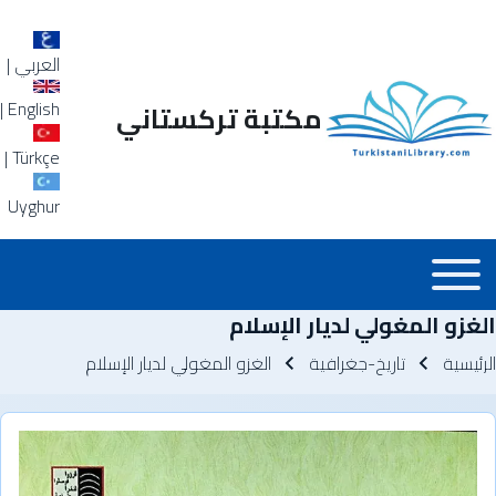
العربي
|
|
English
مكتبة تركستاني
|
Türkçe
Uyghur
Main_Menu_a
Toggle main menu
الغزو المغولي لديار الإسلام
سار التنقل
الرئيسية
تاريخ-جغرافية
الغزو المغولي لديار الإسلام