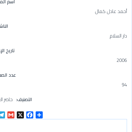
اسم الم
أحمد عادل كمال
الناش
دار السلام
تاريخ الإ
2006
عدد الص
94
التصنيف
حاضر ال
G
X
F
S
m
a
h
a
c
a