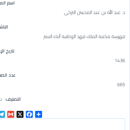
اسم الم
د. عبد الله بن عبد المحسن التركي
الناش
فهرسة مكتبة الملك فهد الوطنية أثناء النشر
تاريخ الإ
1436
عدد الص
665
التصنيف
ش
G
X
F
S
m
a
h
a
c
a