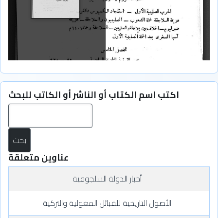
اكتب اسم الكتاب أو الناشر أو الكاتب للبحث
بح
عناوين متعلقة
أخبار الدولة السلجوقية
الأصول التاريخية للقبائل المغولية والتركية