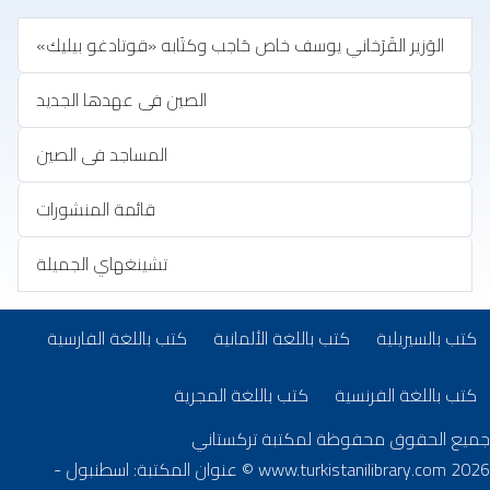
الوَزير القَرَخاني يوسف خاص حَاجب وكتَابه «قوتادغو بيليك»
الصين فى عهدها الجديد
المساجد فى الصين
قائمة المنشورات
تشينغهاي الجميلة
تب بلغات أخرى
(opens in new tab)
(opens in new tab)
(opens in new tab)
كتب بالسيريلية
كتب باللغة الألمانية
كتب باللغة الفارسية
(opens in new tab)
(opens in new tab)
كتب باللغة الفرنسية
كتب باللغة المجرية
جميع الحقوق محفوظة لمكتبة تركستاني
www.turkistanilibrary.com
2026 © عنوان المكتبة: اسطنبول -