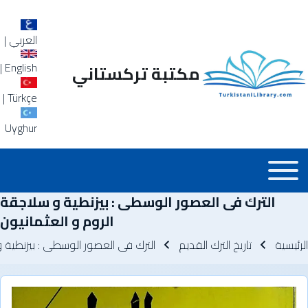
العربي
|
|
English
مكتبة تركستاني
|
Türkçe
Uyghur
Main_Menu_a
Toggle main menu
الترك فى العصور الوسطى : بيزنطية و سلاجقة
الروم و العثمانيون
سار التنقل
الرئيسية
تاريخ الترك القديم
الترك فى العصور الوسطى : بيزنطية و