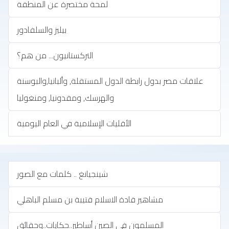
لمحة مختصرة عن المنطقة
بيليز والسلفادور
التركستانيون... من هم؟
علاقات مصر بدول رابطة الدول المستقلة, وألبانيا,والبوسنة
والهرسك, ومقدونيا, ومنغوليا
الأقليات الإسلامية في العام اليومية
شينجيانغ .. كلمات مع الصور
مشاهير قادة الاسلام قتيبة بن مسلم الباهلي
المسلمون في الصين أساطير..حكايات..وحقائق