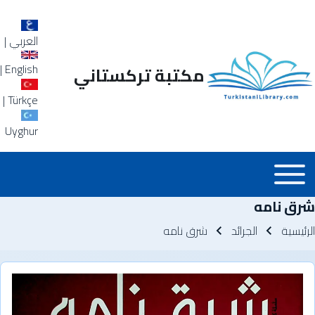
العربي
|
|
English
مكتبة تركستاني
|
Türkçe
Uyghur
Main_Menu_a
Toggle main menu
شرق نامه
سار التنقل
الرئيسية
الجرائد
شرق نامه