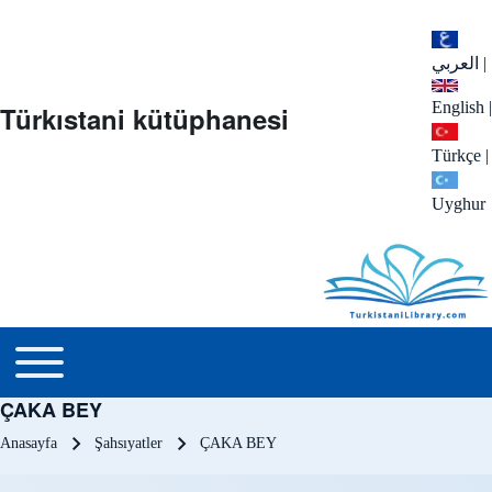
العربي
|
English
|
Türkıstani kütüphanesi
Türkçe
|
Uyghur
menu_tr
Toggle main menu
ÇAKA BEY
Sayfa yolu
Anasayfa
Şahsıyatler
ÇAKA BEY