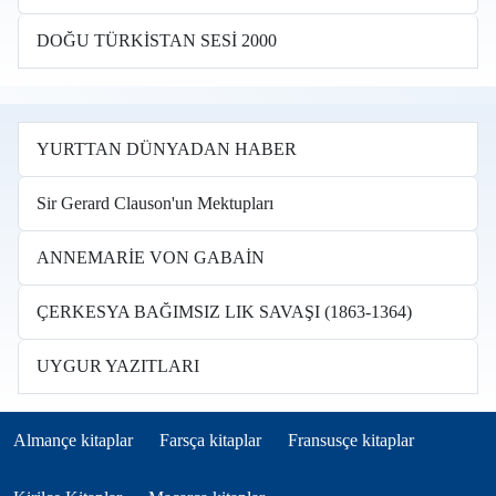
DOĞU TÜRKİSTAN SESİ 2000
YURTTAN DÜNYADAN HABER
Sir Gerard Clauson'un Mektupları
ANNEMARİE VON GABAİN
ÇERKESYA BAĞIMSIZ LIK SAVAŞI (1863-1364)
UYGUR YAZITLARI
Books in other languages tr
(opens in new tab)
(opens in new tab)
(opens in new tab)
Almançe kitaplar
Farsça kitaplar
Fransusçe kitaplar