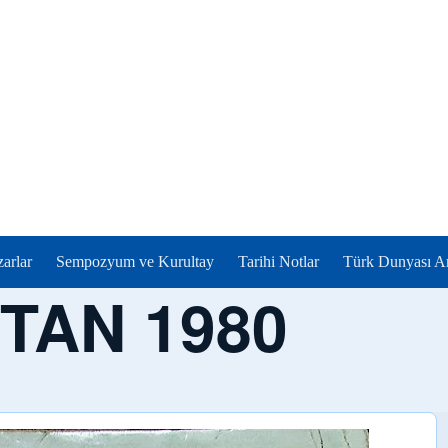
zarlar
Sempozyum ve Kurultay
Tarihi Notlar
Türk Dunyası Ar
TAN 1980