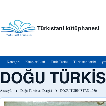
Türkıstani kütüphanesi
menu_tr
Kategori
Kitaplar Listi
Türk Tarihi
Türkistan tarihi
ya
DOĞU TÜRKİS
Sayfa yolu
Anasayfa
Doğu Türkistan Dergisi
DOĞU TÜRKİSTAN 1980