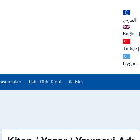
العربي
|
English
|
Türkçe
|
Uyghur
aştırmaları
Eski Türk Tarihi
iletişim