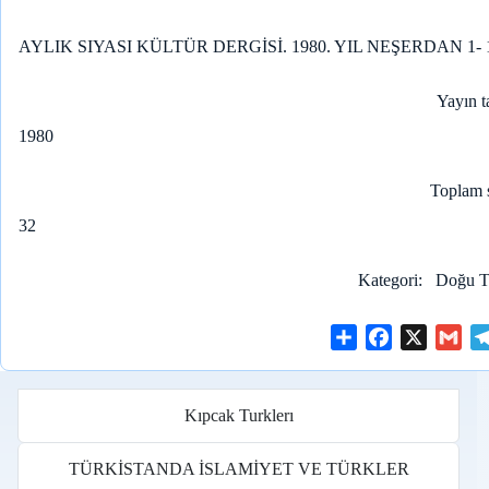
AYLIK SIYASI KÜLTÜR DERGİSİ. 1980. YIL NEŞERDAN 1- 
Yayın t
1980
Toplam 
32
Kategori
Doğu Tü
S
F
X
G
h
a
m
a
c
a
r
e
i
Kıpcak Turklerı
e
b
l
o
TÜRKİSTANDA İSLAMİYET VE TÜRKLER