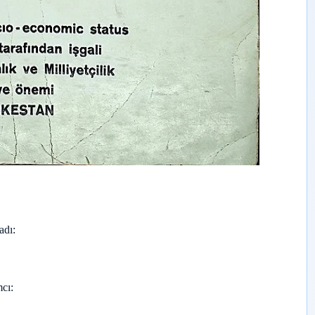
adı
cı