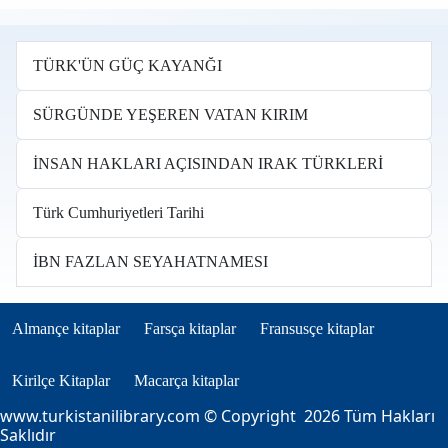
TÜRK'ÜN GÜÇ KAYANĞI
SÜRGÜNDE YEŞEREN VATAN KIRIM
İNSAN HAKLARI AÇISINDAN IRAK TÜRKLERİ
Türk Cumhuriyetleri Tarihi
İBN FAZLAN SEYAHATNAMESI
Books in other languages tr
(opens in new tab)
(opens in new tab)
(opens in new tab)
Almançe kitaplar
Farsça kitaplar
Fransusçe kitaplar
(opens in new tab)
(opens in new tab)
Kirilçe Kitaplar
Macarça kitaplar
www.turkistanilibrary.com
© Copyright 2026 Tüm Hakları
Saklıdır