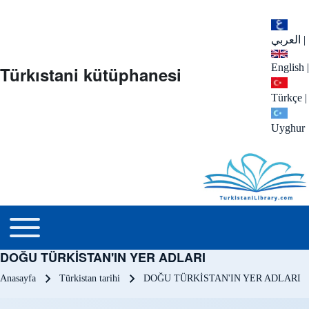
العربي
|
English
|
Türkıstani kütüphanesi
Türkçe
|
Uyghur
menu_tr
Toggle main menu
DOĞU TÜRKİSTAN'IN YER ADLARI
Sayfa yolu
Anasayfa
Türkistan tarihi
DOĞU TÜRKİSTAN'IN YER ADLARI