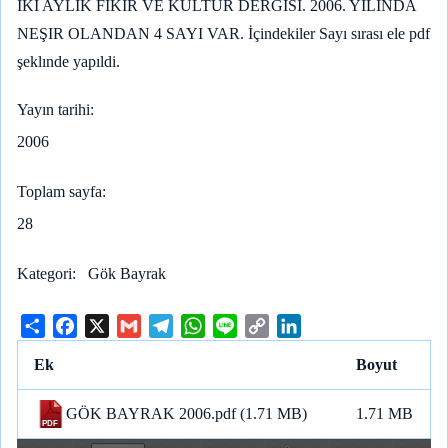
İKİ AYLIK FİKİR VE KÜLTÜR DERGİSİ. 2006. YILINDA
NEŞIR OLANDAN 4 SAYI VAR. İçindekiler Sayı sırası ele pdf
şeklınde yapıldi.
Yayın tarihi
2006
Toplam sayfa
28
Kategori
Gök Bayrak
S
F
X
G
T
W
L
C
L
h
a
m
e
h
i
o
i
Ek
Boyut
a
c
a
l
a
n
p
n
r
e
i
e
t
e
y
k
GÖK BAYRAK 2006.pdf
(1.71 MB)
1.71 MB
e
b
l
g
s
L
e
o
r
A
i
d