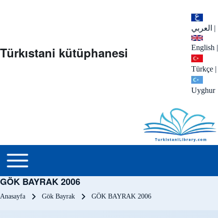
العربي
|
English
|
Türkıstani kütüphanesi
Türkçe
|
Uyghur
menu_tr
Toggle main menu
GÖK BAYRAK 2006
Sayfa yolu
Anasayfa
Gök Bayrak
GÖK BAYRAK 2006