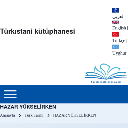
العربي
|
English
|
Türkıstani kütüphanesi
Türkçe
|
Uyghur
menu_tr
Toggle main menu
HAZAR YÜKSELİRKEN
Sayfa yolu
Anasayfa
Türk Tarihi
HAZAR YÜKSELİRKEN