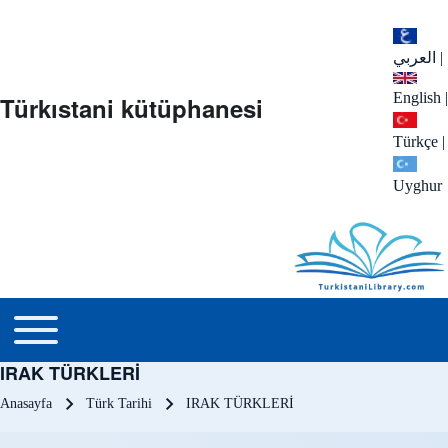
العربي
|
English
|
Türkıstani kütüphanesi
Türkçe
|
Uyghur
menu_tr
Toggle main menu
IRAK TÜRKLERİ
Sayfa yolu
Anasayfa
Türk Tarihi
IRAK TÜRKLERİ