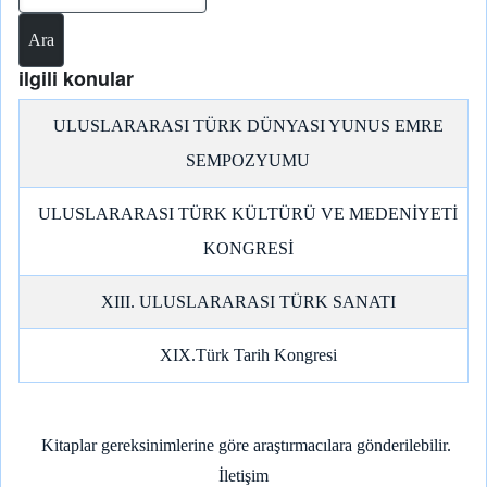
o
a
p
n
I
k
m
p
k
n
ilgili konular
ULUSLARARASI TÜRK DÜNYASI YUNUS EMRE
SEMPOZYUMU
ULUSLARARASI TÜRK KÜLTÜRÜ VE MEDENİYETİ
KONGRESİ
XIII. ULUSLARARASI TÜRK SANATI
XIX.Türk Tarih Kongresi
Kitaplar gereksinimlerine göre araştırmacılara gönderilebilir.
İletişim