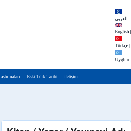
العربي
|
English
|
Türkçe
|
Uyghur
aştırmaları
Eski Türk Tarihi
iletişim