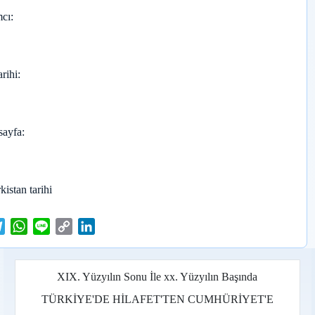
cı
arihi
sayfa
kistan tarihi
T
W
L
C
L
e
h
i
o
i
l
a
n
p
n
e
t
e
y
k
XIX. Yüzyılın Sonu İle xx. Yüzyılın Başında
g
s
L
e
TÜRKİYE'DE HİLAFET'TEN CUMHÜRİYET'E
r
A
i
d