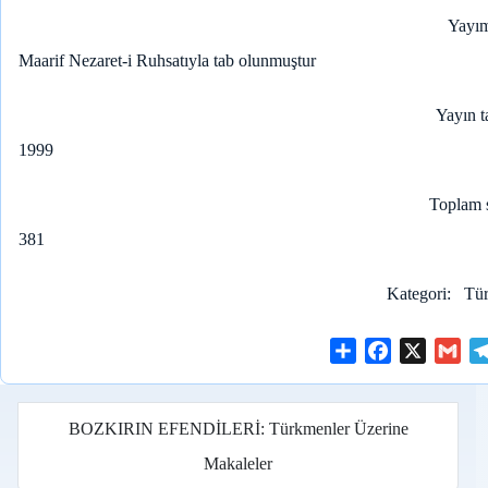
Yayım
Maarif Nezaret-i Ruhsatıyla tab olunmuştur
Yayın t
1999
Toplam 
381
Kategori
Tür
S
F
X
G
h
a
m
a
c
a
r
e
i
BOZKIRIN EFENDİLERİ: Türkmenler Üzerine
e
b
l
Makaleler
o