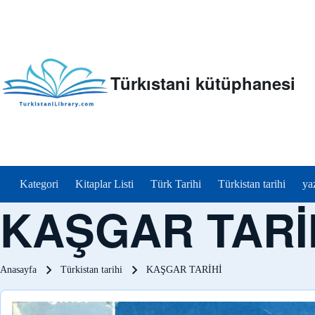
Türkıstani kütüphanesi
menu_tr
Kategori
Kitaplar Listi
Türk Tarihi
Türkistan tarihi
ya
KAŞGAR TARİ
Sayfa yolu
Anasayfa
Türkistan tarihi
KAŞGAR TARİHİ