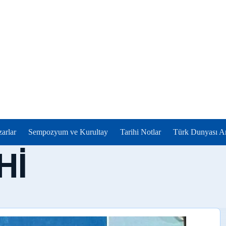
zarlar
Sempozyum ve Kurultay
Tarihi Notlar
Türk Dunyası Ar
Hİ