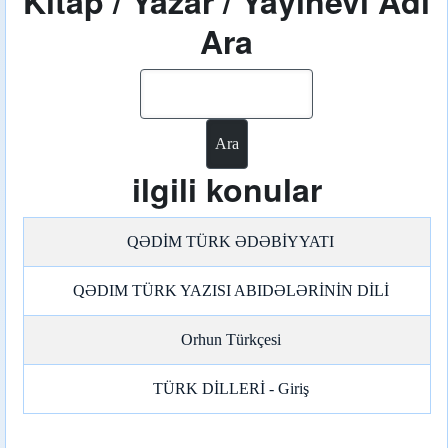
Kitap / Yazar / Yayınevi Adı
Ara
Ara
ilgili konular
QƏDİM TÜRK ƏDƏBİYYATI
QƏDIM TÜRK YAZISI ABIDƏLƏRİNİN DİLİ
Orhun Türkçesi
TÜRK DİLLERİ - Giriş