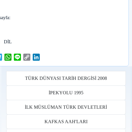
sayfa
DİL
T
W
L
C
L
e
h
i
o
i
l
a
n
p
n
e
t
e
y
k
TÜRK DÜNYASI TARİH DERGİSİ 2008
g
s
L
e
r
A
i
d
İPEKYOLU 1995
a
p
n
I
m
p
k
n
İLK MÜSLÜMAN TÜRK DEVLETLERİ
KAFKAS AAH'LARI