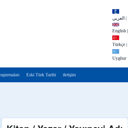
العربي
|
English
|
Türkçe
|
Uyghur
aştırmaları
Eski Türk Tarihi
iletişim