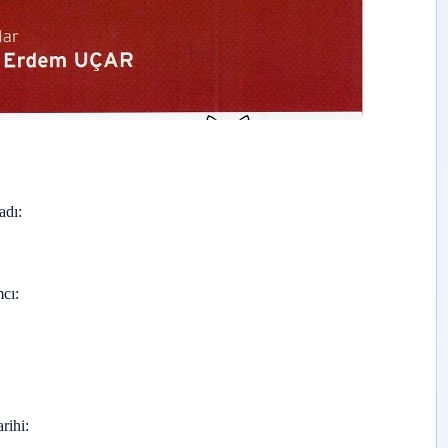
adı
cı
arihi