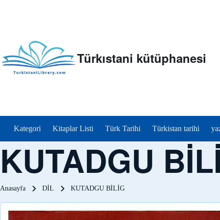
Türkıstani kütüphanesi
menu_tr
Kategori
Kitaplar Listi
Türk Tarihi
Türkistan tarihi
ya
KUTADGU BİL
Sayfa yolu
Anasayfa
DİL
KUTADGU BİLİG