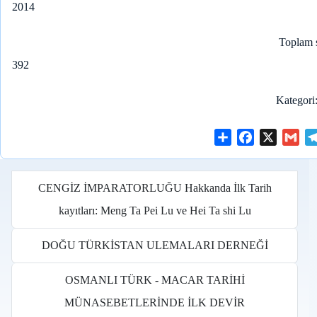
2014
Toplam 
392
Kategori
S
F
X
G
h
a
m
a
c
a
r
e
i
CENGİZ İMPARATORLUĞU Hakkanda İlk Tarih
e
b
l
kayıtları: Meng Ta Pei Lu ve Hei Ta shi Lu
o
o
DOĞU TÜRKİSTAN ULEMALARI DERNEĞİ
k
OSMANLI TÜRK - MACAR TARİHİ
MÜNASEBETLERİNDE İLK DEVİR