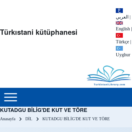
العربي
|
English
|
Türkıstani kütüphanesi
Türkçe
|
Uyghur
menu_tr
Toggle main menu
KUTADGU BİLİG'DE KUT VE TÖRE
Sayfa yolu
Anasayfa
DİL
KUTADGU BİLİG'DE KUT VE TÖRE