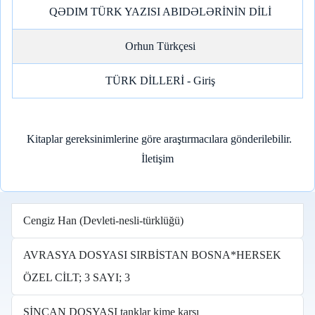
QƏDIM TÜRK YAZISI ABIDƏLƏRİNİN DİLİ
Orhun Türkçesi
TÜRK DİLLERİ - Giriş
Kitaplar gereksinimlerine göre araştırmacılara gönderilebilir.
İletişim
Cengiz Han (Devleti-nesli-türklüğü)
AVRASYA DOSYASI SIRBİSTAN BOSNA*HERSEK
ÖZEL CİLT; 3 SAYI; 3
SİNCAN DOSYASI tanklar kime karşı