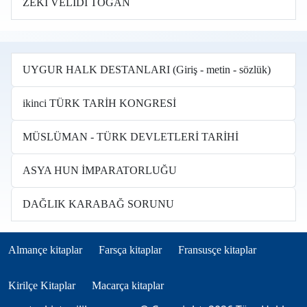
ZEKİ VELİDI TOGAN
UYGUR HALK DESTANLARI (Giriş - metin - sözlük)
ikinci TÜRK TARİH KONGRESİ
MÜSLÜMAN - TÜRK DEVLETLERİ TARİHİ
ASYA HUN İMPARATORLUĞU
DAĞLIK KARABAĞ SORUNU
Books in other languages tr
(opens in new tab)
(opens in new tab)
(opens in new tab)
Almançe kitaplar
Farsça kitaplar
Fransusçe kitaplar
(opens in new tab)
(opens in new tab)
Kirilçe Kitaplar
Macarça kitaplar