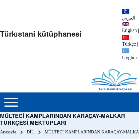
العربي
|
English
|
Türkıstani kütüphanesi
Türkçe
|
Uyghur
menu_tr
Toggle main menu
MÜLTECİ KAMPLARINDAN KARAÇAY-MALKAR
TÜRKÇESİ MEKTUPLARI
Sayfa yolu
Anasayfa
DİL
MÜLTECİ KAMPLARINDAN KARAÇAY-MALKA