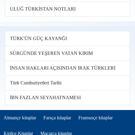
ULUĞ TÜRKİSTAN NOTLARI
TÜRK'ÜN GÜÇ KAYANĞI
SÜRGÜNDE YEŞEREN VATAN KIRIM
İNSAN HAKLARI AÇISINDAN IRAK TÜRKLERİ
Türk Cumhuriyetleri Tarihi
İBN FAZLAN SEYAHATNAMESI
Books in other languages tr
(opens in new tab)
(opens in new tab)
(opens in new tab)
Almançe kitaplar
Farsça kitaplar
Fransusçe kitaplar
(opens in new tab)
(opens in new tab)
Kirilçe Kitaplar
Macarça kitaplar