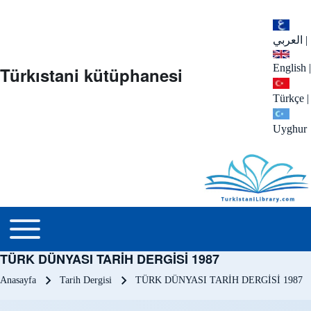
العربي
|
English
|
Türkıstani kütüphanesi
Türkçe
|
Uyghur
menu_tr
Toggle main menu
TÜRK DÜNYASI TARİH DERGİSİ 1987
Sayfa yolu
Anasayfa
Tarih Dergisi
TÜRK DÜNYASI TARİH DERGİSİ 1987