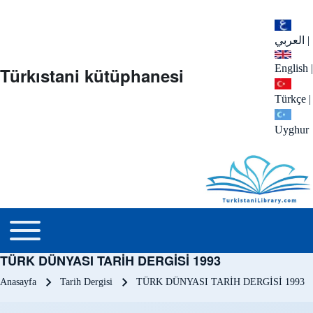
العربي
|
English
|
Türkıstani kütüphanesi
Türkçe
|
Uyghur
menu_tr
Toggle main menu
TÜRK DÜNYASI TARİH DERGİSİ 1993
Sayfa yolu
Anasayfa
Tarih Dergisi
TÜRK DÜNYASI TARİH DERGİSİ 1993