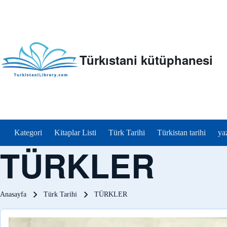
Türkıstani kütüphanesi
menu_tr
Kategori
Kitaplar Listi
Türk Tarihi
Türkistan tarihi
ya
TÜRKLER
Sayfa yolu
Anasayfa
Türk Tarihi
TÜRKLER