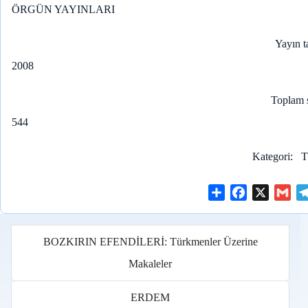
ÖRGÜN YAYINLARI
Yayın t
2008
Toplam 
544
Kategori
T
S
F
X
G
h
a
m
a
c
a
r
e
i
BOZKIRIN EFENDİLERİ: Türkmenler Üzerine
e
b
l
Makaleler
o
o
ERDEM
k