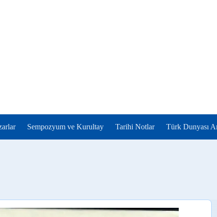
zarlar
Sempozyum ve Kurultay
Tarihi Notlar
Türk Dunyası Ar