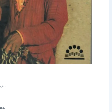
adı
cı