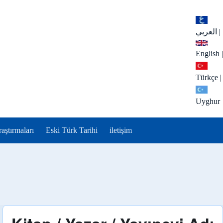
العربي
|
English
|
Türkçe
|
Uyghur
aştırmaları
Eski Türk Tarihi
iletişim