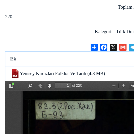
Toplam 
220
Kategori
Türk Duny
S
F
X
G
h
a
m
Ek
a
c
a
r
e
i
Yenisey Kirqizlari Folklor Ve Tarih
(4.3 MB)
e
b
l
o
o
k