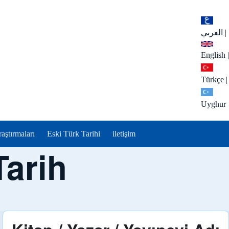
العربي
|
English
|
Türkçe
|
Uyghur
aştırmaları
Eski Türk Tarihi
iletişim
Tarih