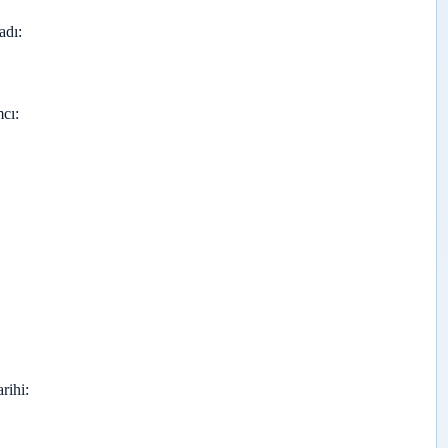
adı
cı
arihi