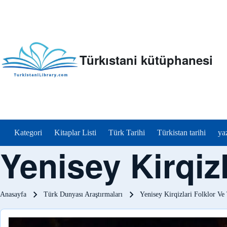
Türkıstani kütüphanesi
menu_tr
Kategori
Kitaplar Listi
Türk Tarihi
Türkistan tarihi
ya
Yenisey Kirqizl
Sayfa yolu
Anasayfa
Türk Dunyası Araştırmaları
Yenisey Kirqizlari Folklor Ve