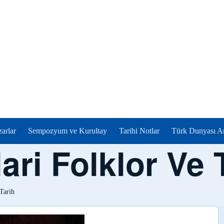
zarlar
Sempozyum ve Kurultay
Tarihi Notlar
Türk Dunyası Ar
ari Folklor Ve 
 Tarih