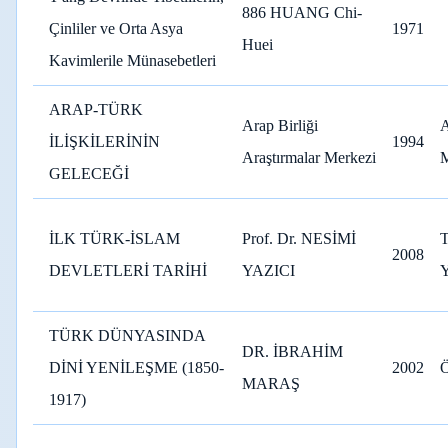
886 HUANG Chi-
Çinliler ve Orta Asya
1971
Huei
Kavimlerile Münasebetleri
ARAP-TÜRK
Arap Birliği
A
İLİŞKİLERİNİN
1994
Araştırmalar Merkezi
M
GELECEĞİ
İLK TÜRK-İSLAM
Prof. Dr. NESİMİ
2008
DEVLETLERİ TARİHİ
YAZICI
TÜRK DÜNYASINDA
DR. İBRAHİM
DİNİ YENİLEŞME (1850-
2002
MARAŞ
1917)