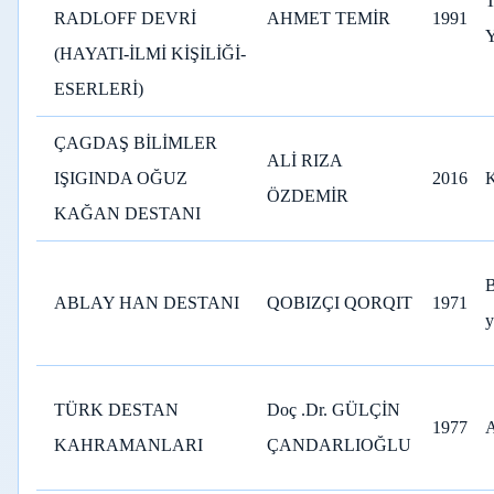
RADLOFF DEVRİ
AHMET TEMİR
1991
(HAYATI-İLMİ KİŞİLİĞİ-
ESERLERİ)
ÇAGDAŞ BİLİMLER
ALİ RIZA
IŞIGINDA OĞUZ
2016
ÖZDEMİR
KAĞAN DESTANI
ABLAY HAN DESTANI
QOBIZÇI QORQIT
1971
y
TÜRK DESTAN
Doç .Dr. GÜLÇİN
1977
KAHRAMANLARI
ÇANDARLIOĞLU