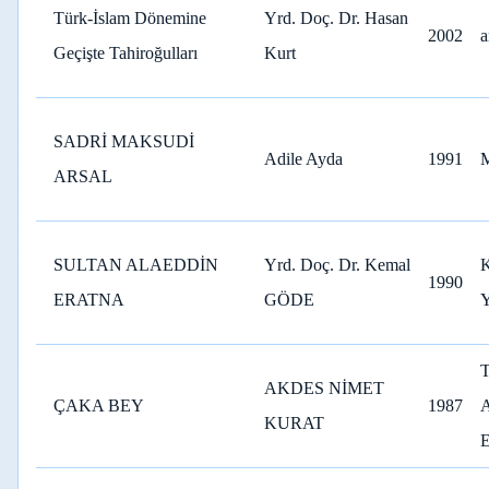
Türk-İslam Dönemine
Yrd. Doç. Dr. Hasan
2002
a
Geçişte Tahiroğulları
Kurt
SADRİ MAKSUDİ
Adile Ayda
1991
M
ARSAL
SULTAN ALAEDDİN
Yrd. Doç. Dr. Kemal
1990
ERATNA
GÖDE
AKDES NİMET
ÇAKA BEY
1987
KURAT