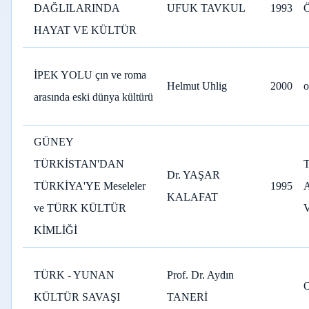
DAĞLILARINDA
UFUK TAVKUL
1993
HAYAT VE KÜLTÜR
İPEK YOLU çın ve roma
Helmut Uhlig
2000
o
arasında eski dünya kültürü
GÜNEY
TÜRKİSTAN'DAN
Dr. YAŞAR
TÜRKİYA'YE Meseleler
1995
KALAFAT
ve TÜRK KÜLTÜR
V
KİMLİĞİ
TÜRK - YUNAN
Prof. Dr. Aydın
KÜLTÜR SAVAŞI
TANERİ