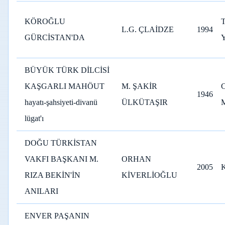
KÖROĞLU
L.G. ÇLAİDZE
1994
GÜRCİSTAN'DA
BÜYÜK TÜRK DİLCİSİ
KAŞGARLI MAHÖUT
M. ŞAKİR
1946
hayatı-şahsiyeti-divanü
ÜLKÜTAŞIR
lügat'ı
DOĞU TÜRKİSTAN
VAKFI BAŞKANI M.
ORHAN
2005
RIZA BEKİN'İN
KİVERLİOĞLU
ANILARI
ENVER PAŞANIN