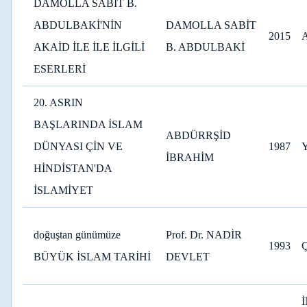
DAMOLLA SABİT B.
ABDULBAKİ'NİN
DAMOLLA SABİT
2015
AKAİD İLE İLE İLGİLİ
B. ABDULBAKİ
ESERLERİ
20. ASRIN
BAŞLARINDA İSLAM
ABDÜRRŞİD
DÜNYASI ÇİN VE
1987
İBRAHİM
HİNDİSTAN'DA
İSLAMİYET
doğuştan günümüze
Prof. Dr. NADİR
1993
BÜYÜK İSLAM TARİHİ
DEVLET