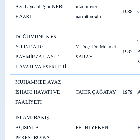
Azerbaycanlı Şair NEBİ
irfan ünver
1988
HAZRİ
nasrattınoğlu
DOĞUMUNUN 65.
YILINDA Dr.
Y. Doç. Dr. Mehmet
1983
BAYMİRZA HAYIT
SARAY
V
HAYATI VA ESERLERİ
MUHAMMED AYAZ
İSHAKİ HAYATI VE
TAHİR ÇAĞATAY
1979
FAALİYETİ
İSLAMI BAKIŞ
AÇISIYLA
FETHİ YEKEN
PERESTROİKA