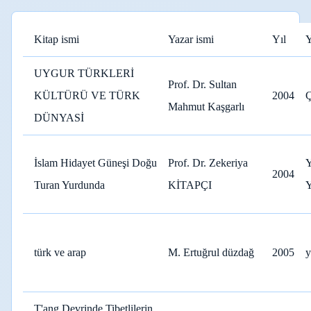
Kitap ismi
Yazar ismi
Yıl
Y
UYGUR TÜRKLERİ
Prof. Dr. Sultan
KÜLTÜRÜ VE TÜRK
2004
Mahmut Kaşgarlı
DÜNYASİ
İslam Hidayet Güneşi Doğu
Prof. Dr. Zekeriya
2004
Turan Yurdunda
KİTAPÇI
türk ve arap
M. Ertuğrul düzdağ
2005
y
T'ang Devrinde Tibetlilerin,