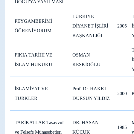
DOĞU'YA YAYILMASI
TÜRKİYE
PEYGAMBERİMİ
DİYANET İŞLİRİ
2005
ÖĞRENİYORUM
BAŞKANLIĞI
FIKIA TARİHİ VE
OSMAN
İSLAM HUKUKU
KESKİOĞLU
İSLAMİYAT VE
Prof. Dr. HAKKI
2000
TÜRKLER
DURSUN YILDIZ
TARİKATLAR Tasavvuf
DR. HASAN
M
1985
ve Felsefe Münasebetleri
KÜÇÜK
y