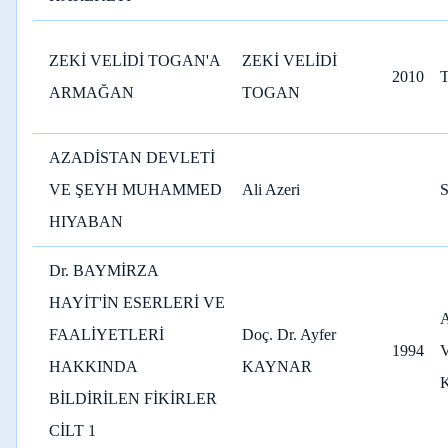
ZEKİ VELİDİ TOGAN'A
ZEKİ VELİDİ
2010
ARMAĞAN
TOGAN
AZADİSTAN DEVLETİ
VE ŞEYH MUHAMMED
Ali Azeri
S
HIYABAN
Dr. BAYMİRZA
HAYİT'İN ESERLERİ VE
FAALİYETLERİ
Doç. Dr. Ayfer
1994
HAKKINDA
KAYNAR
BİLDİRİLEN FİKİRLER
CİLT 1