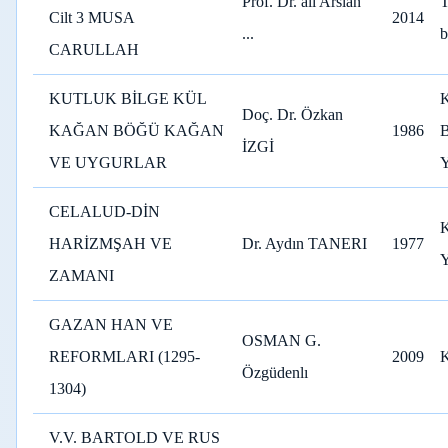
Prof. Dr. ali Arslan
Cilt 3 MUSA
2014
...
b
CARULLAH
KUTLUK BİLGE KÜL
Doç. Dr. Özkan
KAĞAN BÖĞÜ KAĞAN
1986
İZGİ
VE UYGURLAR
CELALUD-DİN
HARİZMŞAH VE
Dr. Aydın TANERI
1977
ZAMANI
GAZAN HAN VE
OSMAN G.
REFORMLARI (1295-
2009
Özgüdenlı
1304)
V.V. BARTOLD VE RUS