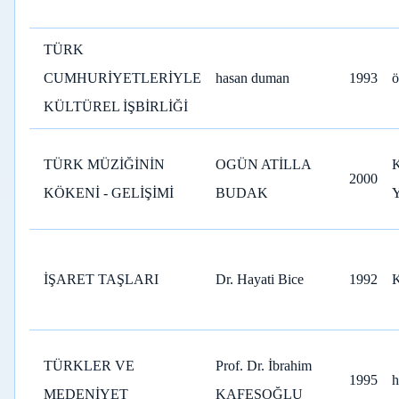
TÜRK
CUMHURİYETLERİYLE
hasan duman
1993
ö
KÜLTÜREL İŞBİRLİĞİ
TÜRK MÜZİĞİNİN
OGÜN ATİLLA
2000
KÖKENİ - GELİŞİMİ
BUDAK
İŞARET TAŞLARI
Dr. Hayati Bice
1992
TÜRKLER VE
Prof. Dr. İbrahim
1995
h
MEDENİYET
KAFESOĞLU