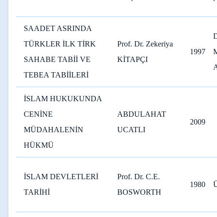
SAADET ASRINDA
TÜRKLER İLK TİRK
Prof. Dr. Zekeriya
1997
SAHABE TABİİ VE
KİTAPÇI
A
TEBEA TABİİLERİ
İSLAM HUKUKUNDA
CENİNE
ABDULAHAT
2009
MÜDAHALENİN
UCATLI
HÜKMÜ
İSLAM DEVLETLERİ
Prof. Dr. C.E.
1980
Ü
TARİHİ
BOSWORTH