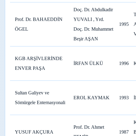
Doç. Dr. Abdulkadir
Prof. Dr. BAHAEDDİN
YUVALI , Yrd.
1995
ÖGEL
Doç. Dr. Muhammet
V
Beşir AŞAN
KGB ARŞİVLERİNDE
İRFAN ÜLKÜ
1996
ENVER PAŞA
Sultan Galiyev ve
EROL KAYMAK
1993
Sömürgele Enternasyonali
Prof. Dr. Ahmet
YUSUF AKÇURA
1987