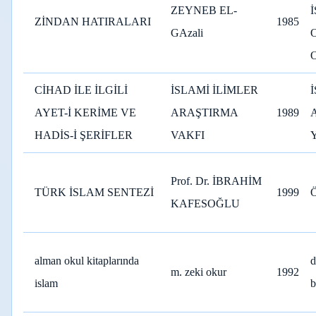
ZEYNEB EL-
ZİNDAN HATIRALARI
1985
GAzali
CİHAD İLE İLGİLİ
İSLAMİ İLİMLER
AYET-İ KERİME VE
ARAŞTIRMA
1989
HADİS-İ ŞERİFLER
VAKFI
Prof. Dr. İBRAHİM
TÜRK İSLAM SENTEZİ
1999
KAFESOĞLU
alman okul kitaplarında
d
m. zeki okur
1992
islam
b