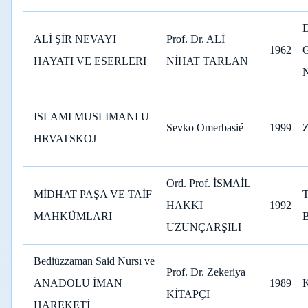
D
ALİ ŞİR NEVAYI
Prof. Dr. ALİ
1962
HAYATI VE ESERLERI
NİHAT TARLAN
ISLAMI MUSLIMANI U
Sevko Omerbasié
1999
Z
HRVATSKOJ
Ord. Prof. İSMAİL
MİDHAT PAŞA VE TAİF
HAKKI
1992
MAHKÜMLARI
UZUNÇARŞILI
Bediüzzaman Said Nursı ve
Prof. Dr. Zekeriya
ANADOLU İMAN
1989
KİTAPÇI
HAREKETİ