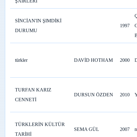
ŞAİRLERİ
SİNCİAN'IN ŞIMDİKİ
1997
DURUMU
türkler
DAVİD HOTHAM
2000
TURFAN KARIZ
DURSUN ÖZDEN
2010
CENNETİ
TÜRKLERİN KÜLTÜR
SEMA GÜL
2007
n
TARİHİ