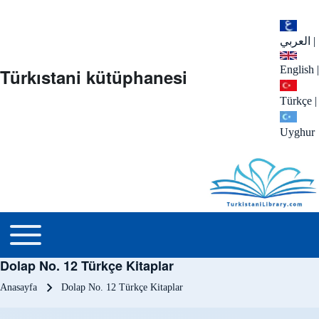
العربي
|
English
|
Türkıstani kütüphanesi
Türkçe
|
Uyghur
menu_tr
Toggle main menu
Dolap No. 12 Türkçe Kitaplar
Sayfa yolu
Anasayfa
Dolap No. 12 Türkçe Kitaplar