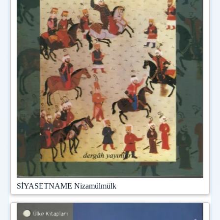
SİYASETNAME Nizamülmülk