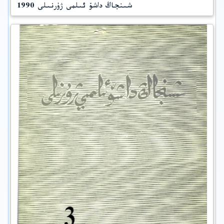
شىنجاڭ داشۆ ئىلمى ژۇرنىلى 1990