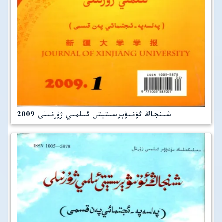
شىنجاڭ ئۇنىۋېرسىتېتى ئىلمىي ژۇرنىلى 2009