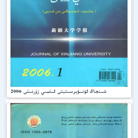
شىنجاڭ ئۇنىۋېرسىتېتى ئىلمىي ژۇرنىلى 2006