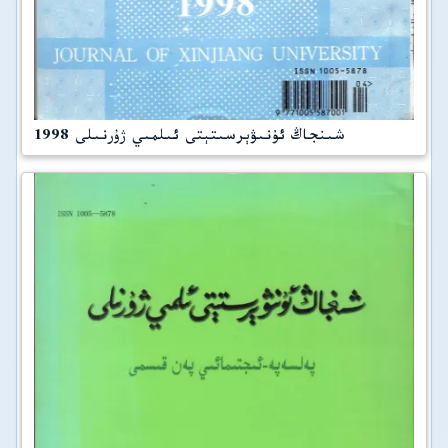
شىنجاڭ ئۇنىۋېرسىتېتى ئىلمىي ژۇرنىلى 1998