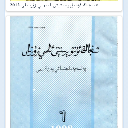
شىنجاڭ ئۇنىۋېرسىتېتى ئىلمىي ژۇرنىلى 2012