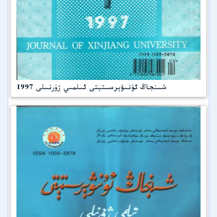
شىنجاڭ ئۇنىۋېرسىتېتى ئىلمىي ژۇرنىلى 1997