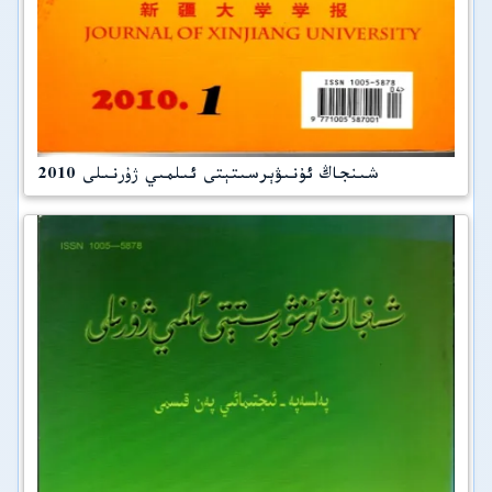
شىنجاڭ ئۇنىۋېرسىتېتى ئىلمىي ژۇرنىلى 2010