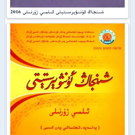
شىنجاڭ ئۇنىۋېرسىتېتى ئىلمىي ژۇرنىلى 2016