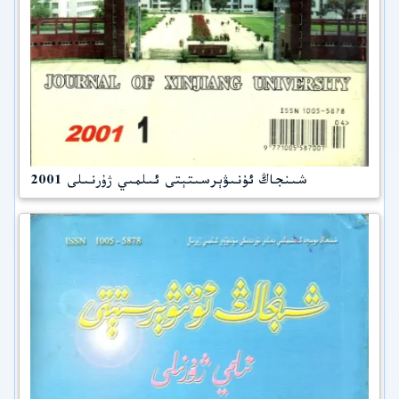
شىنجاڭ ئۇنىۋېرسىتېتى ئىلمىي ژۇرنىلى 2001