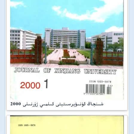
شىنجاڭ ئۇنىۋېرسىتېتى ئىلمىي ژۇرنىلى 2000