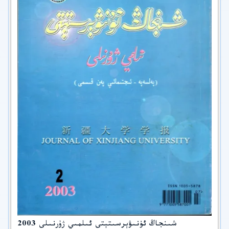
شىنجاڭ ئۇنىۋېرسىتېتى ئىلمىي ژۇرنىلى 2003