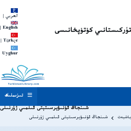
العربي
|
|
English
تۈركىستانىي كۇتۇپخانىسى
|
Türkçe
Uyghur
تىزىملىك
شىنجاڭ ئۇنىۋېرسىتېتى ئىلمىي ژۇرنىلى
Breadcrum
باشبەت
شىنجاڭ ئۇنىۋېرسىتېتى ئىلمىي ژۇرنىلى