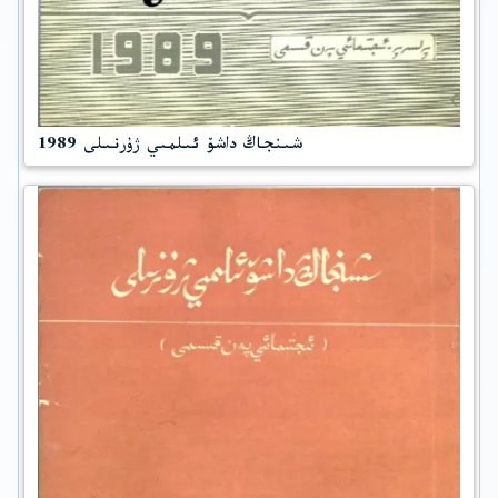
شىنجاڭ داشۆ ئىلمىي ژۇرنىلى 1989