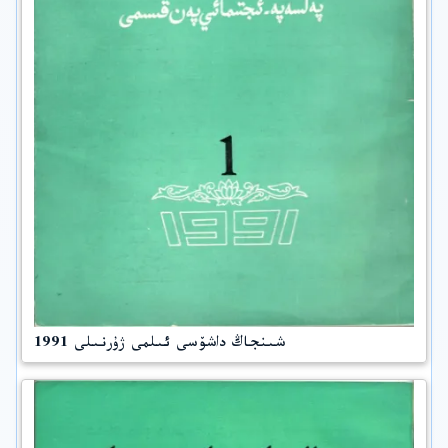
شىنجاڭ داشۆسى ئىلمى ژۇرنىلى 1991