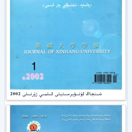
شىنجاڭ ئۇنىۋېرسىتېتى ئىلمىي ژۇرنىلى 2002