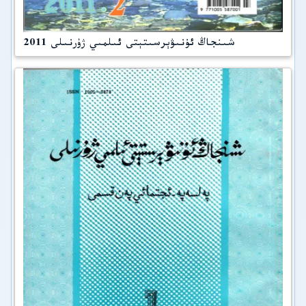
شىنجاڭ ئۇنىۋېرسىتېتى ئىلمىي ژۇرنىلى 2011