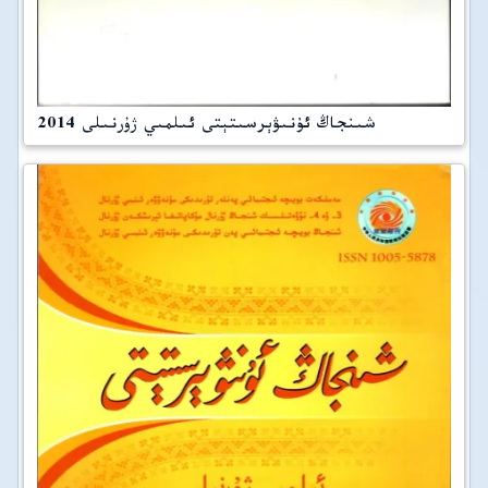
شىنجاڭ ئۇنىۋېرسىتېتى ئىلمىي ژۇرنىلى 2014