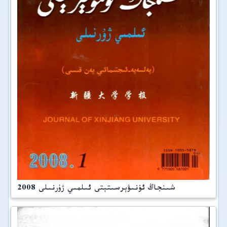
شىنجاڭ ئۇنىۋېرسىتېتى ئىلمىي ژۇرنىلى 2008