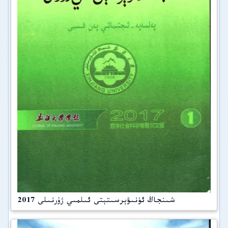
شىنجاڭ ئۇنىۋېرسىتېتى ئىلمىي ژۇرنىلى 2017