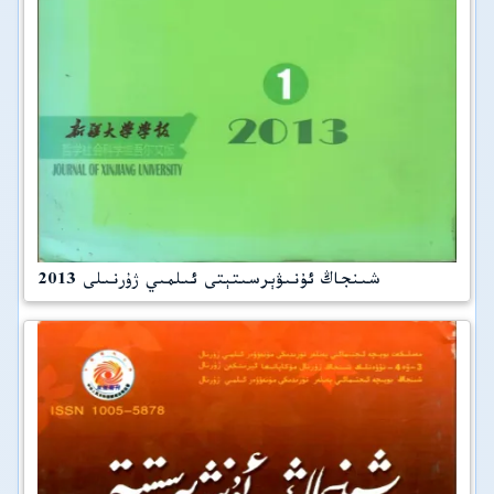
شىنجاڭ ئۇنىۋېرسىتېتى ئىلمىي ژۇرنىلى 2013