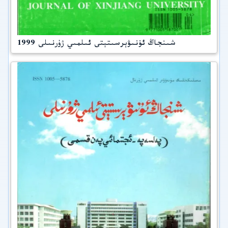
شىنجاڭ ئۇنىۋېرسىتېتى ئىلمىي ژۇرنىلى 1999