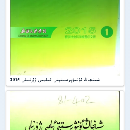
شىنجاڭ ئۇنىۋېرسىتېتى ئىلمىي ژۇرنىلى 2015