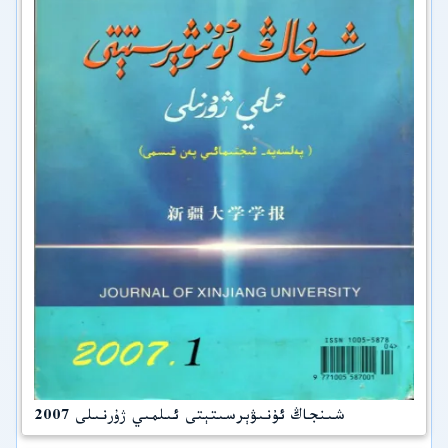
شىنجاڭ ئۇنىۋېرسىتېتى ئىلمىي ژۇرنىلى 2007