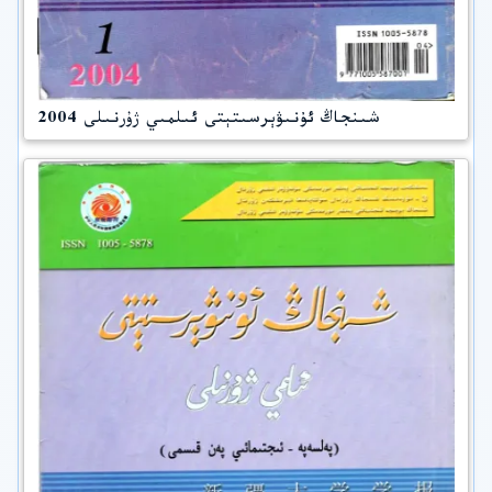
شىنجاڭ ئۇنىۋېرسىتېتى ئىلمىي ژۇرنىلى 2004