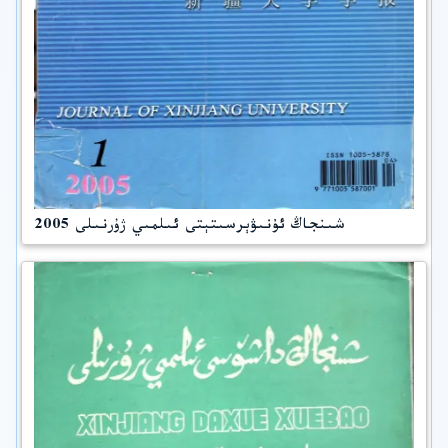
شىنجاڭ ئۇنىۋېرسىتېتى ئىلمىي ژۇرنىلى 2005