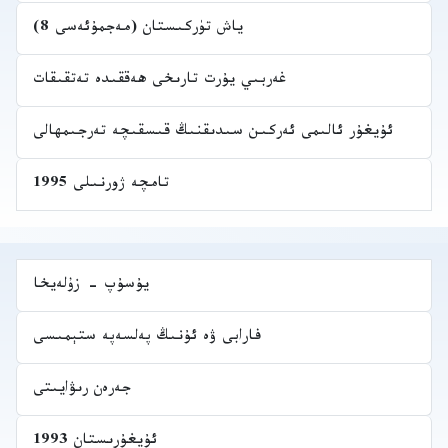
ياش تۈركىستان (مەجمۇئەسى 8)
غەربىي يۇرت تارىخى ھەققىدە تەتقىقات
ئۇيغۇر ئالىمى ئەركىن سىدىقنىڭ قىسقىچە تەرجىمھالى
تامچە ژورنىلى 1995
يۇسۇپ - زۇلەيخا
فارابى ۋە ئۇنىڭ پەلسەپە ستېمىسى
جەرەن رىۋايىتى
ئۇيغۇرىستان 1993