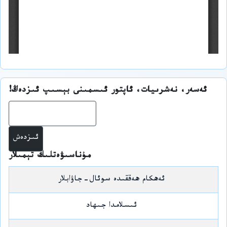
ئەسەر، نەشرىيات، ئاپتور ئىسمىنى بېسىپ ئىزدەڭ!
ئىز
مۇناسىۋەتلىك تېمىلار
ئەھكام ھەققىدە سوئال-جاۋابلار
ئىسلامدا جىھاد