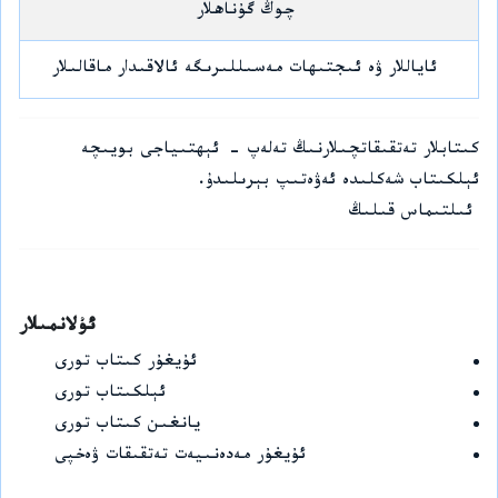
چوڭ گۇناھلار
ئاياللار ۋە ئىجتىھات مەسىللىرىگە ئالاقىدار ماقالىلار
كىتابلار تەتقىقاتچىلارنىڭ تەلەپ - ئېھتىياجى بويىچە
ئېلكىتاب شەكلىدە ئەۋەتىپ بېرىلىدۇ.
ئىلتىماس قىلىڭ
ئۇلانمىلار
ئۇيغۇر كىتاب تورى
ئېلكىتاب تورى
يانغىن كىتاب تورى
ئۇيغۇر مەدەنىيەت تەتقىقات ۋەخپى