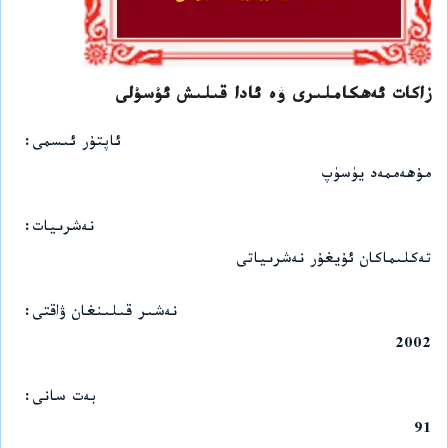
زاكات ئەھكاملىرى ۋە ئادا قىلىش ئۇسۇلى
ئاپتۇر ئىسمى
مۇھەممەد يۈسۈپ
نەشرىيات
تەكلىماكان ئۇيغۇر نەشرىياتى
نەشىر قىلىنغان ۋاقتى
2002
بەت سانى
91