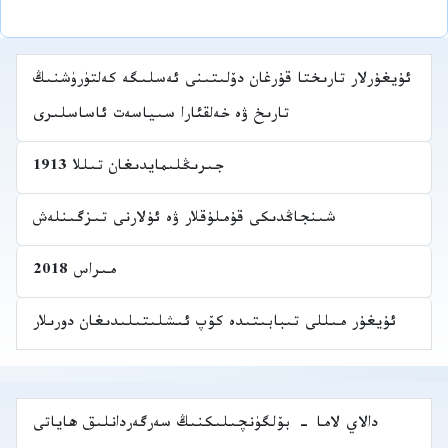
ئۇيغۇرلار تارىختا قۇرغان دۆلىتىنى ئەسلىگە كەلتۈرۈشنىڭ
تارىخ ۋە خەلقئارا سىياسەت ئاساسلىرى
جىرىڭلىمايدىغان تىللا 1913
شىنجاڭدىكى قۇملۇقلار ۋە ئۇلارنى تىزگىنلەش
مىراس 2018
ئۇيغۇر مىللى تىبابىتىدە كۆپ ئىشلىتىلىدىغان دورىلار
دالاي لاما - بۆلگۈنچىلىكنىڭ سەرگەردانلىق ھاياتى