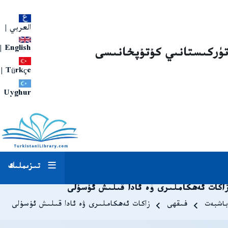
العربي
|
|
English
تۈركىستانىي كۇتۇپخانىسى
|
Türkçe
Uyghur
تىزىملىك
زاكات ئەھكاملىرى ۋە ئادا قىلىش ئۇسۇلى
Breadcrum
باشبەت
فىقھى
زاكات ئەھكاملىرى ۋە ئادا قىلىش ئۇسۇلى