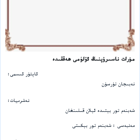
مۇرات ناسىرۇپنىڭ ئۆلۈمى ھەققىدە
ئاپتۇر ئىسمى
نەبىجان تۇرسۇن
نەشرىيات
شەبنەم تور بېتىدە ئېلان قىلىنغان
مەنبەسى : شەبنەم تور بېكىتى