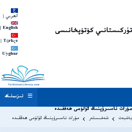
العربي
|
|
English
تۈركىستانىي كۇتۇپخانىسى
|
Türkçe
Uyghur
تىزىملىك
مۇرات ناسىرۇپنىڭ ئۆلۈمى ھەققىدە
Breadcrum
باشبەت
شەخىسلەر
مۇرات ناسىرۇپنىڭ ئۆلۈمى ھەققىدە