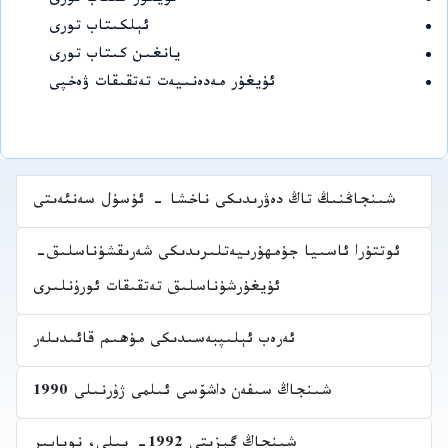
ئۇيغۇر كىتاب تورى
ئېلكىتاب تورى
يانغىن كىتاب تورى
ئۇيغۇر مەدەنىيەت تەتقىقات ۋەخپى
شىنجاڭنىڭ تاڭ دەۋرىدىكى ناخشا - ئۇسۇل سەنئەىتى
ئوتتۇرا ئاسىيا جۇمھۇرىيەتلىرىدىكى شەرىقشۇناسلىق-
ئۇيغۇرشۇناسلىق تەتقىقات ئورۇنلىرى
ئەرەب ئېلىپبەسىدىكى مۇھىم قائىدىلەر
شىنجاڭ سىفەن داشۆسى ئىلمى ژۇرنىلى 1990
شىنجاڭ گېزىتى 1992- يىلى، نويابىر