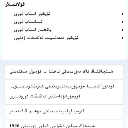
ئۇلانمىلار
ئۇيغۇر كىتاب تورى
ئېلكىتاب تورى
يانغىن كىتاب تورى
ئۇيغۇر مەدەنىيەت تەتقىقات ۋەخپى
شىنجاڭنىڭ تاڭ دەۋرىدىكى ناخشا - ئۇسۇل سەنئەىتى
ئوتتۇرا ئاسىيا جۇمھۇرىيەتلىرىدىكى شەرىقشۇناسلىق-
ئۇيغۇرشۇناسلىق تەتقىقات ئورۇنلىرى
ئەرەب ئېلىپبەسىدىكى مۇھىم قائىدىلەر
شىنجاڭ سىفەن داشۆسى ئىلمى ژۇرنىلى 1990