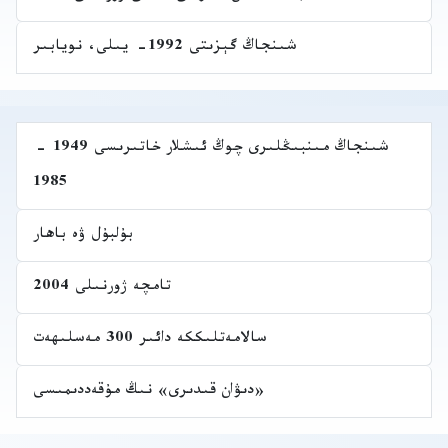
شىنجاڭ گېزىتى 1992- يىلى، نويابىر
شىنجاڭ مىنبىڭلىرى چوڭ ئىشلار خاتىرىسى 1949 -
1985
بۇلبۇل ۋە باھار
تامچە ژورنىلى 2004
سالامەتلىككە دائىر 300 مەسلىھەت
«دىۋان قىدىرى» نىڭ مۇقەددىمىسى