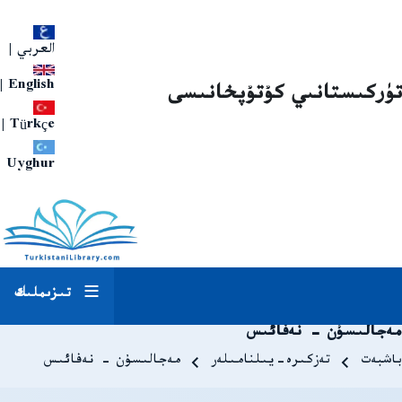
العربي
|
|
English
تۈركىستانىي كۇتۇپخانىسى
|
Türkçe
Uyghur
تىزىملىك
مەجالىسۇن - نەفائىس
Breadcrum
باشبەت
تەزكىرە-يىلنامىلەر
مەجالىسۇن - نەفائىس