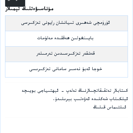
مۇناسىۋەتلىك تېمىلار
ئۈرۈمچى شەھىرى تىيانشان رايونى تەزكىرسى
بايىنغولىن ھەققىدە مەلۇمات
قەشقەر تەزكىرسىدىن تەرمىلەر
خوجا ئەبۇ نەسىر سامانى تەزكىرىسى
كىتابلار تەتقىقاتچىلارنىڭ تەلەپ - ئېھتىياجى بويىچە
ئېلكىتاب شەكلىدە ئەۋەتىپ بېرىلىدۇ.
ئىلتىماس قىلىڭ