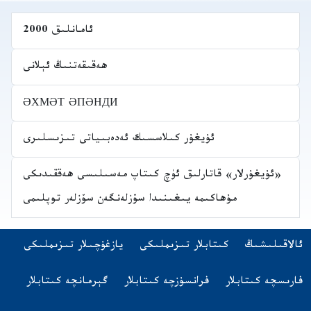
ئامانلىق 2000
ھەقىقەتنىڭ ئېلانى
ӘХМӘТ ӘПӘНДИ
ئۇيغۇر كىلاسسىك ئەدەبىياتى تىزىسلىرى
«ئۇيغۇرلار» قاتارلىق ئۈچ كىتاپ مەسىلىسى ھەققىدىكى
مۇھاكىمە يىغىنىدا سۆزلەنگەن سۆزلەر توپلىمى
Navigatio
(opens in new tab)
ئالاقىلىشىڭ
كىتابلار تىزىملىكى
يازغۇچىلار تىزىملىكى
اشقا تىلدىكى كىتابلار
(opens in new tab)
(opens in new tab)
(opens in new tab)
فارىسچە كىتابلار
فرانسۇزچە كىتابلار
گېرمانچە كىتابلار