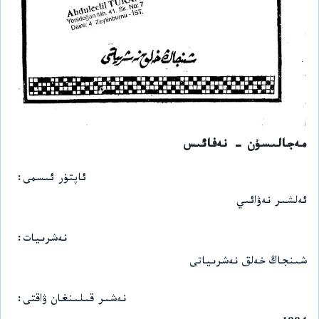
مەجالىسۇن - نەفائىس
ئاپتۇر ئىسمى
ئەلشىر نەۋائىي
نەشرىيات
شىنجاڭ خەلق نەشرىياتى
نەشىر قىلىنغان ۋاقتى