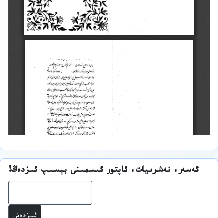
ئەسەر، نەشرىيات، ئاپتور ئىسمىنى بېسىپ ئىزدەڭ!
ئىز