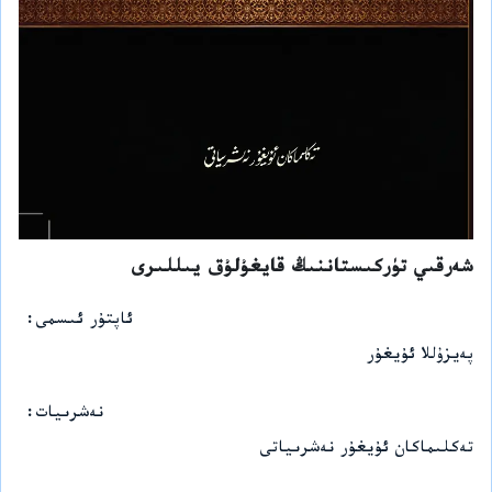
شەرقىي تۈركىستاننىڭ قايغۇلۇق يىللىرى
ئاپتۇر ئىسمى
پەيزۇللا ئۇيغۇر
نەشرىيات
تەكلىماكان ئۇيغۇر نەشرىياتى