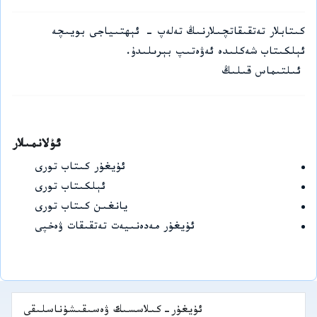
كىتابلار تەتقىقاتچىلارنىڭ تەلەپ - ئېھتىياجى بويىچە
ئېلكىتاب شەكلىدە ئەۋەتىپ بېرىلىدۇ.
ئىلتىماس قىلىڭ
ئۇلانمىلار
ئۇيغۇر كىتاب تورى
ئېلكىتاب تورى
يانغىن كىتاب تورى
ئۇيغۇر مەدەنىيەت تەتقىقات ۋەخپى
ئۇيغۇر-كىلاسسىك ۋەسىقىشۇناسلىقى