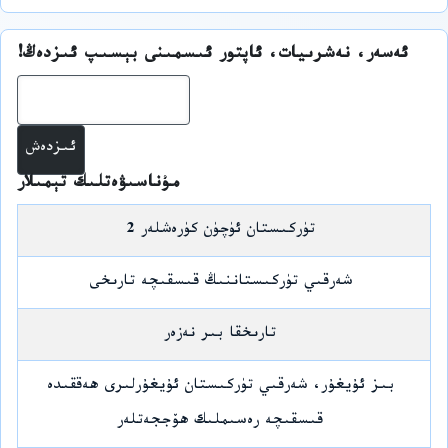
ئەسەر، نەشرىيات، ئاپتور ئىسمىنى بېسىپ ئىزدەڭ!
ئىز
مۇناسىۋەتلىك تېمىلار
تۈركىستان ئۈچۈن كۈرەشلەر 2
شەرقىي تۈركىستاننىڭ قىسقىچە تارىخى
تارىخقا بىر نەزەر
بىز ئۇيغۇر، شەرقىي تۈركىستان ئۇيغۇرلىرى ھەققىدە
قىسقىچە رەسىملىك ھۆججەتلەر