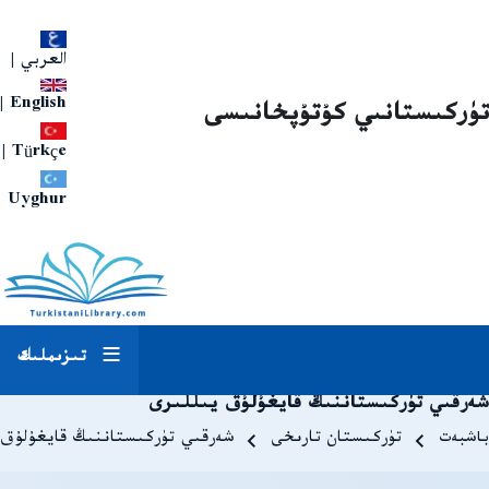
العربي
|
|
English
تۈركىستانىي كۇتۇپخانىسى
|
Türkçe
Uyghur
تىزىملىك
شەرقىي تۈركىستاننىڭ قايغۇلۇق يىللىرى
Breadcrum
باشبەت
تۈركىستان تارىخى
شەرقىي تۈركىستاننىڭ قايغۇلۇق 