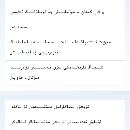
« قارا كىدان » سۇلتانلىقى ۋە كۈچلۈكنىڭ ۋەقەسى
سەمەندەر
سوۋېت ئىتتىپاقىدا مىللەت -جەمئىيەتشۇناسلىقنىڭ
نەزەرىيسى ۋە ئەمەلىيىتى
شىنجاڭ تارىخىدىكى بەزى مەسىلىلەر توغرىسىدا
سۇئال-جاۋاپلار
ئۇيغۇر بىناكارلىق سەنئىتىدىن ئۆرنەكلەر
ئۇيغۇر ئەدەبىياتى تارىخى ماتېرىياللار كاتالوگى