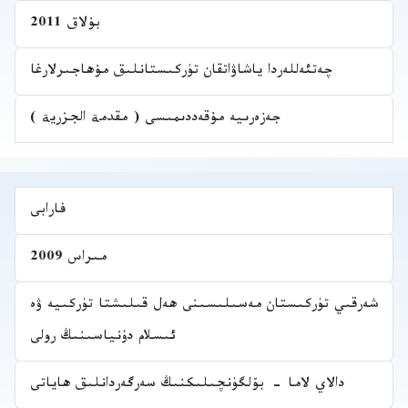
بۇلاق 2011
چەتئەللەردا ياشاۋاتقان تۈركىستانلىق مۇھاجىرلارغا
جەزەرىيە مۇقەددىمىسى ( مقدمة الجزرية )
فارابى
مىراس 2009
شەرقىي تۈركىستان مەسىلىسىنى ھەل قىلىشتا تۈركىيە ۋە
ئىسلام دۇنياسىنىڭ رولى
دالاي لاما - بۆلگۈنچىلىكنىڭ سەرگەردانلىق ھاياتى