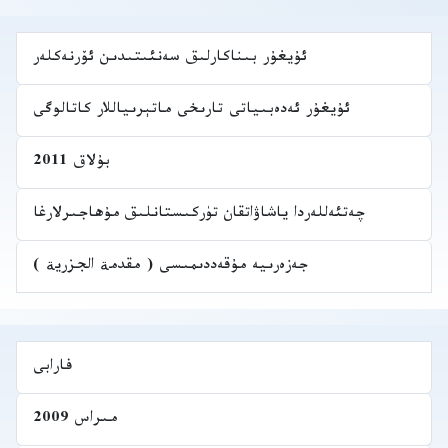
ئۇيغۇر بىناكارلىق سەنئىتىدىن ئۆرنەكلەر
ئۇيغۇر ئەدەبىياتى تارىخى ماتېرىياللار كاتالوگى
بۇلاق 2011
چەتئەللەردا ياشاۋاتقان تۈركىستانلىق مۇھاجىرلارغا
جەزەرىيە مۇقەددىمىسى ( مقدمة الجزرية )
فارابى
مىراس 2009