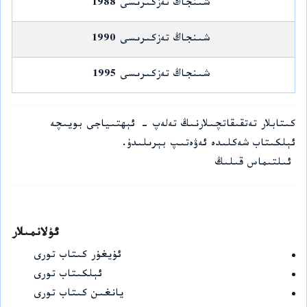
شىنجاڭ تەزكىرىسى 1988
شىنجاڭ تەزكىرىسى 1990
شىنجاڭ تەزكىرىسى 1995
كىتابلار تەتقىقاتچىلارنىڭ تەلەپ - ئېھتىياجى بويىچە
ئېلكىتاب شەكلىدە ئەۋەتىپ بېرىلىدۇ.
ئىلتىماس قىلىڭ
ئۇلانمىلار
ئۇيغۇر كىتاب تورى
ئېلكىتاب تورى
يانغىن كىتاب تورى