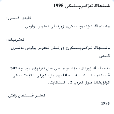
شىنجاڭ تەزكىرچىلىكى 1995
ئاپتۇر ئىسمى
«شىنجاڭ تەزكىرچىلىكى» ژورنىلى تەھرىر بۆلۈمى
نەشرىيات
«شىنجاڭ تەزكىرچىلىكى» ژورنىلى تەھرىر بۆلۈمى نەشىرى
قىلدى
پەسىللىك ژورنال. مۇندەرىجىسى سان تەرتېۋى بويىچە pdf
قىلىندى. 1- 2- 4- سانلىرى بار. ئورنى : ئۈستىدىكى
كۈتۈپخانا سول تەرەپ 2- ئىشكاپتا.
نەشىر قىلىنغان ۋاقتى
1995