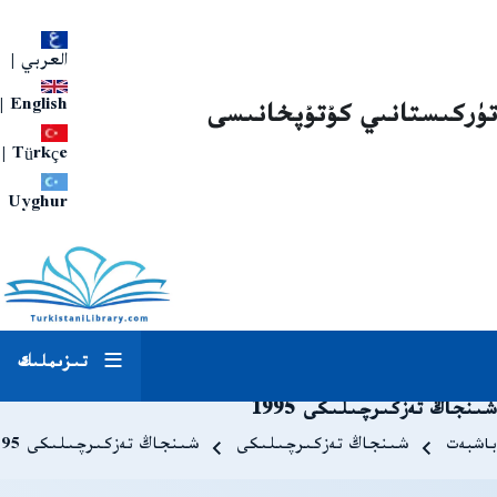
العربي
|
|
English
تۈركىستانىي كۇتۇپخانىسى
|
Türkçe
Uyghur
تىزىملىك
شىنجاڭ تەزكىرچىلىكى 1995
Breadcrum
باشبەت
شىنجاڭ تەزكىرچىلىكى
شىنجاڭ تەزكىرچىلىكى 1995