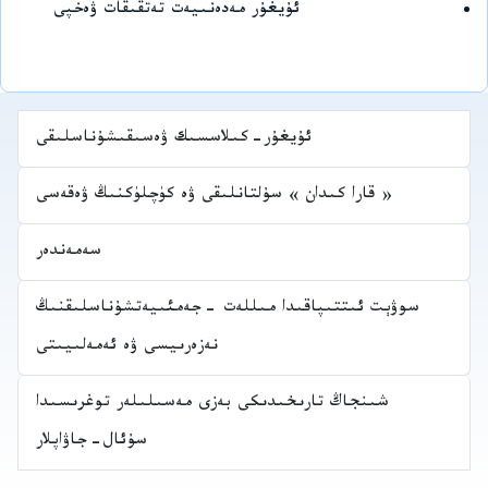
ئۇيغۇر مەدەنىيەت تەتقىقات ۋەخپى
ئۇيغۇر-كىلاسسىك ۋەسىقىشۇناسلىقى
« قارا كىدان » سۇلتانلىقى ۋە كۈچلۈكنىڭ ۋەقەسى
سەمەندەر
سوۋېت ئىتتىپاقىدا مىللەت -جەمئىيەتشۇناسلىقنىڭ
نەزەرىيسى ۋە ئەمەلىيىتى
شىنجاڭ تارىخىدىكى بەزى مەسىلىلەر توغرىسىدا
سۇئال-جاۋاپلار