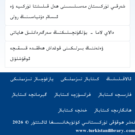
شەرقىي تۈركىستان مەسىلىسىنى ھەل قىلىشتا تۈركىيە ۋە
ئىسلام دۇنياسىنىڭ رولى
دالاي لاما - بۆلگۈنچىلىكنىڭ سەرگەردانلىق ھاياتى
ۋەتەننىڭ بىرلىكىنى قوغداش ھەققىدە قىسقىچە
ئوقۇشلۇق
Navigatio
(opens in new tab)
ئالاقىلىشىڭ
كىتابلار تىزىملىكى
يازغۇچىلار تىزىملىكى
اشقا تىلدىكى كىتابلار
(opens in new tab)
(opens in new tab)
(opens in new tab)
فارىسچە كىتابلار
فرانسۇزچە كىتابلار
گېرمانچە كىتابلار
(opens in new tab)
(opens in new tab)
ھانگارىچە كىتابلار
خەنچە كىتابلار
نەشر ھوقۇقى تۈركىستانىي كۇتۇپخانىسىغا ئائىتتۇر © 2026
www.turkistanilibrary.com