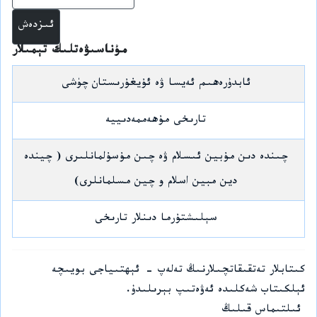
مۇناسىۋەتلىك تېمىلار
ئابدۇرەھىم ئەيسا ۋە ئۇيغۇرىستان چۈشى
تارىخى مۇھەممەدىييە
چىندە دىن مۇبين ئىسلام ۋە چىن مۇسۇلمانلىرى ( چيندە
دين مبين اسلام و چين مسلمانلرى)
سېلىشتۇرما دىنلار تارىخى
كىتابلار تەتقىقاتچىلارنىڭ تەلەپ - ئېھتىياجى بويىچە
ئېلكىتاب شەكلىدە ئەۋەتىپ بېرىلىدۇ.
ئىلتىماس قىلىڭ