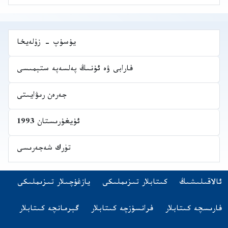
يۇسۇپ - زۇلەيخا
فارابى ۋە ئۇنىڭ پەلسەپە ستېمىسى
جەرەن رىۋايىتى
ئۇيغۇرىستان 1993
تۈرك شەجەرىسى
Navigatio
(opens in new tab)
ئالاقىلىشىڭ
كىتابلار تىزىملىكى
يازغۇچىلار تىزىملىكى
اشقا تىلدىكى كىتابلار
(opens in new tab)
(opens in new tab)
(opens in new tab)
فارىسچە كىتابلار
فرانسۇزچە كىتابلار
گېرمانچە كىتابلار