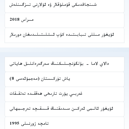
شىنجاڭدىكى قۇملۇقلار ۋە ئۇلارنى تىزگىنلەش
مىراس 2018
ئۇيغۇر مىللى تىبابىتىدە كۆپ ئىشلىتىلىدىغان دورىلار
دالاي لاما - بۆلگۈنچىلىكنىڭ سەرگەردانلىق ھاياتى
ياش تۈركىستان (مەجمۇئەسى 8)
غەربىي يۇرت تارىخى ھەققىدە تەتقىقات
ئۇيغۇر ئالىمى ئەركىن سىدىقنىڭ قىسقىچە تەرجىمھالى
تامچە ژورنىلى 1995