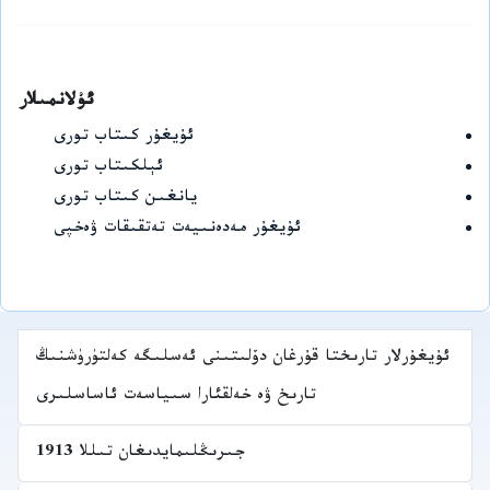
ئۇلانمىلار
ئۇيغۇر كىتاب تورى
ئېلكىتاب تورى
يانغىن كىتاب تورى
ئۇيغۇر مەدەنىيەت تەتقىقات ۋەخپى
ئۇيغۇرلار تارىختا قۇرغان دۆلىتىنى ئەسلىگە كەلتۈرۈشنىڭ
تارىخ ۋە خەلقئارا سىياسەت ئاساسلىرى
جىرىڭلىمايدىغان تىللا 1913