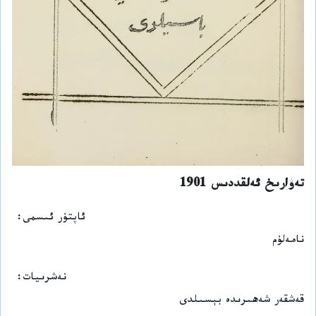
تەۋارىخ ئەلقددىس 1901
ئاپتۇر ئىسمى
نامەلۇم
نەشرىيات
قەشقەر شەھىرىدە بېسىلدى