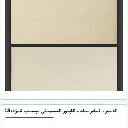
ئەسەر، نەشرىيات، ئاپتور ئىسمىنى بېسىپ ئىزدەڭ!
ئىز