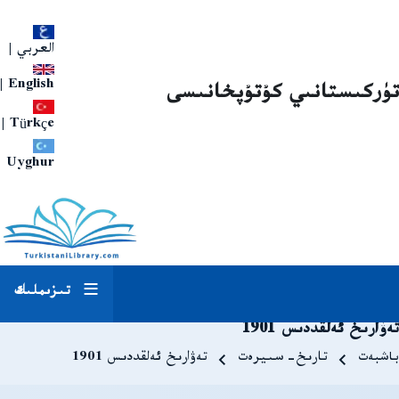
العربي
|
|
English
تۈركىستانىي كۇتۇپخانىسى
|
Türkçe
Uyghur
تىزىملىك
تەۋارىخ ئەلقددىس 1901
Breadcrum
باشبەت
تارىخ-سىيرەت
تەۋارىخ ئەلقددىس 1901