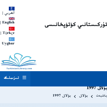
العربي
|
|
English
تۈركىستانىي كۇتۇپخانىسى
|
Türkçe
Uyghur
تىزىملىك
بۇلاق 1997
Breadcrum
باشبەت
بۇلاق
بۇلاق 1997