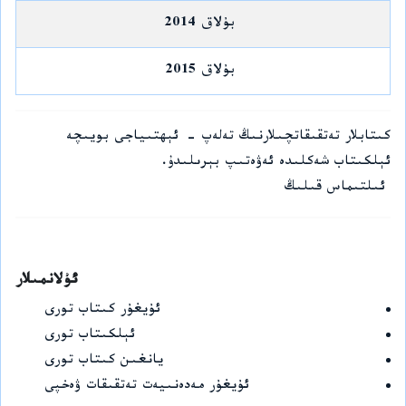
بۇلاق 2014
بۇلاق 2015
كىتابلار تەتقىقاتچىلارنىڭ تەلەپ - ئېھتىياجى بويىچە
ئېلكىتاب شەكلىدە ئەۋەتىپ بېرىلىدۇ.
ئىلتىماس قىلىڭ
ئۇلانمىلار
ئۇيغۇر كىتاب تورى
ئېلكىتاب تورى
يانغىن كىتاب تورى
ئۇيغۇر مەدەنىيەت تەتقىقات ۋەخپى