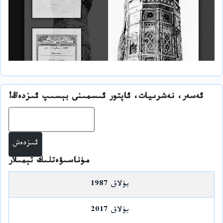
ئەسەر، نەشرىيات، ئاپتور ئىسمىنى بېسىپ ئىزدەڭ!
ئىز
مۇناسىۋەتلىك تېمىلار
بۇلاق 1987
بۇلاق 2017