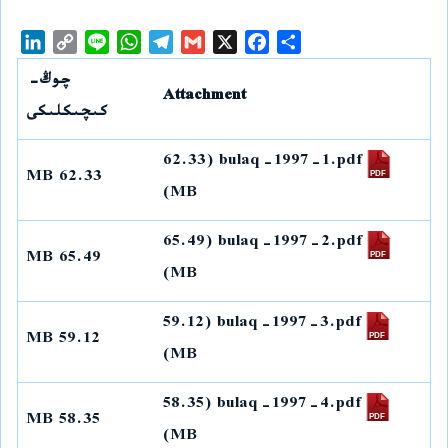
L
C
L
W
T
G
X
F
S
i
o
i
h
e
m
a
h
چوڭ-
n
p
n
a
l
a
c
a
Attachment
k
y
e
t
e
i
e
r
كىچىكلىكى
e
L
s
g
l
b
e
d
i
A
r
o
(62.33
bulaq-1997-1.pdf
62.33 MB
I
n
p
a
o
MB)
n
k
p
m
k
(65.49
bulaq-1997-2.pdf
65.49 MB
MB)
(59.12
bulaq-1997-3.pdf
59.12 MB
MB)
(58.35
bulaq-1997-4.pdf
58.35 MB
MB)