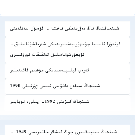
شىنجاڭنىڭ تاڭ دەۋرىدىكى ناخشا - ئۇسۇل سەنئەىتى
ئوتتۇرا ئاسىيا جۇمھۇرىيەتلىرىدىكى شەرىقشۇناسلىق-
ئۇيغۇرشۇناسلىق تەتقىقات ئورۇنلىرى
ئەرەب ئېلىپبەسىدىكى مۇھىم قائىدىلەر
شىنجاڭ سىفەن داشۆسى ئىلمى ژۇرنىلى 1990
شىنجاڭ گېزىتى 1992- يىلى، نويابىر
شىنجاڭ مىنبىڭلىرى چوڭ ئىشلار خاتىرىسى 1949 -