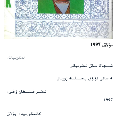
بۇلاق 1997
نەشرىيات
شىنجاڭ خەلق نەشرىياتى
4 سانى تۇلۇق پەسىللىك ژورنال
نەشىر قىلىنغان ۋاقتى
1997
كاتىگورىيە
بۇلاق