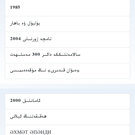
1985
بۇلبۇل ۋە باھار
تامچە ژورنىلى 2004
سالامەتلىككە دائىر 300 مەسلىھەت
«دىۋان قىدىرى» نىڭ مۇقەددىمىسى
ئامانلىق 2000
ھەقىقەتنىڭ ئېلانى
ӘХМӘТ ӘПӘНДИ