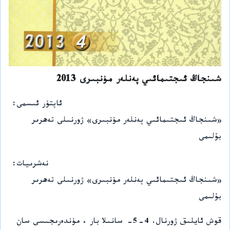
شىنجاڭ ئىجتىمائىي پەنلەر مۇنبىرى 2013
ئاپتۇر ئىسمى
«شىنجاڭ ئىجتىمائىي پەنلەر مۇنبىرى» ژورنىلى تەھرىر
بۆلىمى
نەشرىيات
«شىنجاڭ ئىجتىمائىي پەنلەر مۇنبىرى» ژورنىلى تەھرىر
بۆلىمى
قوش ئايلىق ژورنال. 4-5- سانىلا بار ، مۇندەرىجىسى سان