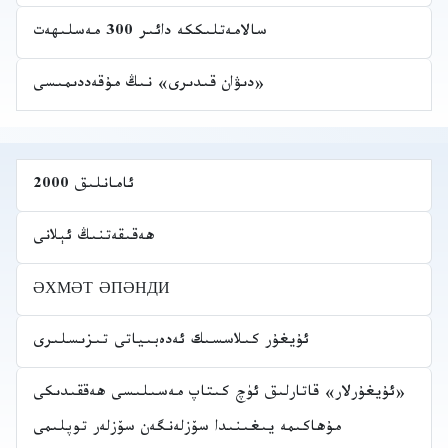
سالامەتلىككە دائىر 300 مەسلىھەت
«دىۋان قىدىرى» نىڭ مۇقەددىمىسى
ئامانلىق 2000
ھەقىقەتنىڭ ئېلانى
ӘХМӘТ ӘПӘНДИ
ئۇيغۇر كىلاسسىك ئەدەبىياتى تىزىسلىرى
«ئۇيغۇرلار» قاتارلىق ئۈچ كىتاپ مەسىلىسى ھەققىدىكى
مۇھاكىمە يىغىنىدا سۆزلەنگەن سۆزلەر توپلىمى