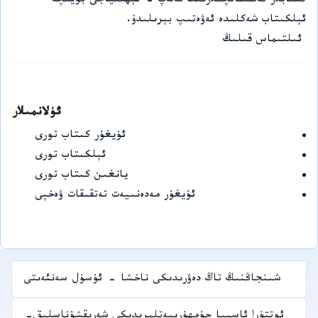
كىتابلار تەتقىقاتچىلارنىڭ تەلەپ - ئېھتىياجى بويىچە
ئېلكىتاب شەكلىدە ئەۋەتىپ بېرىلىدۇ.
ئىلتىماس قىلىڭ
ئۇلانمىلار
ئۇيغۇر كىتاب تورى
ئېلكىتاب تورى
يانغىن كىتاب تورى
ئۇيغۇر مەدەنىيەت تەتقىقات ۋەخپى
شىنجاڭنىڭ تاڭ دەۋرىدىكى ناخشا - ئۇسۇل سەنئەىتى
ئوتتۇرا ئاسىيا جۇمھۇرىيەتلىرىدىكى شەرىقشۇناسلىق-