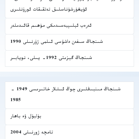
ئۇيغۇرشۇناسلىق تەتقىقات ئورۇنلىرى
ئەرەب ئېلىپبەسىدىكى مۇھىم قائىدىلەر
شىنجاڭ سىفەن داشۆسى ئىلمى ژۇرنىلى 1990
شىنجاڭ گېزىتى 1992- يىلى، نويابىر
شىنجاڭ مىنبىڭلىرى چوڭ ئىشلار خاتىرىسى 1949 -
1985
بۇلبۇل ۋە باھار
تامچە ژورنىلى 2004