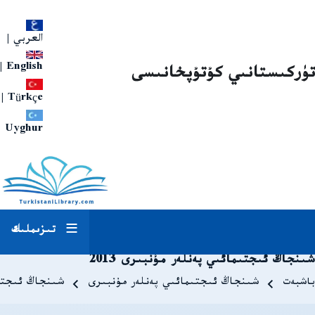
العربي
|
|
English
تۈركىستانىي كۇتۇپخانىسى
|
Türkçe
Uyghur
تىزىملىك
شىنجاڭ ئىجتىمائىي پەنلەر مۇنبىرى 2013
Breadcrum
باشبەت
شىنجاڭ ئىجتىمائىي پەنلەر مۇنبىرى
شىنجاڭ ئىجتىما