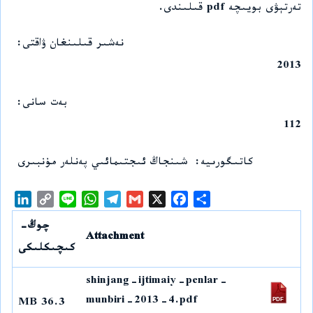
تەرتېۋى بويىچە pdf قىلىندى.
نەشىر قىلىنغان ۋاقتى
2013
بەت سانى
112
كاتىگورىيە
شىنجاڭ ئىجتىمائىي پەنلەر مۇنبىرى
L
C
L
W
T
G
X
F
S
i
o
i
h
e
m
a
h
چوڭ-
n
p
n
a
l
a
c
a
Attachment
k
y
e
t
e
i
e
r
كىچىكلىكى
e
L
s
g
l
b
e
shinjang-ijtimaiy-penlar-
d
i
A
r
o
I
n
p
a
o
munbiri-2013-4.pdf
36.3 MB