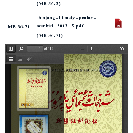
n
k
p
m
k
(36.3 MB)
shinjang-ijtimaiy-penlar-
munbiri-2013-5.pdf
36.71 MB
(36.71 MB)