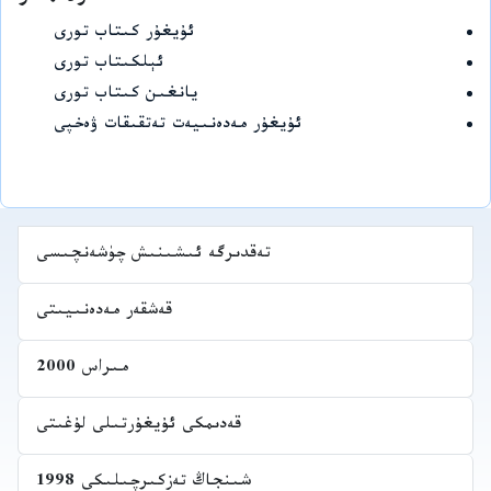
ئۇيغۇر كىتاب تورى
ئېلكىتاب تورى
يانغىن كىتاب تورى
ئۇيغۇر مەدەنىيەت تەتقىقات ۋەخپى
تەقدىرگە ئىشىنىش چۈشەنچىسى
قەشقەر مەدەنىيىتى
مىراس 2000
قەدىمكى ئۇيغۇرتىلى لۇغىتى
شىنجاڭ تەزكىرچىلىكى 1998