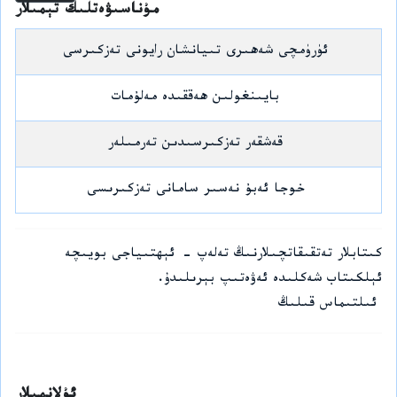
مۇناسىۋەتلىك تېمىلار
ئۈرۈمچى شەھىرى تىيانشان رايونى تەزكىرسى
بايىنغولىن ھەققىدە مەلۇمات
قەشقەر تەزكىرسىدىن تەرمىلەر
خوجا ئەبۇ نەسىر سامانى تەزكىرىسى
كىتابلار تەتقىقاتچىلارنىڭ تەلەپ - ئېھتىياجى بويىچە
ئېلكىتاب شەكلىدە ئەۋەتىپ بېرىلىدۇ.
ئىلتىماس قىلىڭ
ئۇلانمىلار