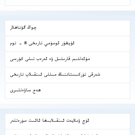
چوڭ گۇناھلار
ئۇيغۇر ئومۇمي تارىخى 8 - توم
مۇئەللىم قارىلىق ۋە ئەرەب تىلى كۇرسى
شەرقى تۈركىستاننىڭ مىللى ئىنقىلاپ تارىخى
ھەج ساۋەتلىرى
ئۈچ ۋىلايەت ئىنقىلابىغا ئائىت سۈرەتلەر