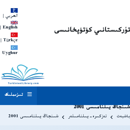
العربي
|
|
English
تۈركىستانىي كۇتۇپخانىسى
|
Türkçe
Uyghur
تىزىملىك
شىنجاڭ يىلنامىسى 2001
Breadcrum
باشبەت
تەزكىرە-يىلنامىلەر
شىنجاڭ يىلنامىسى 2001