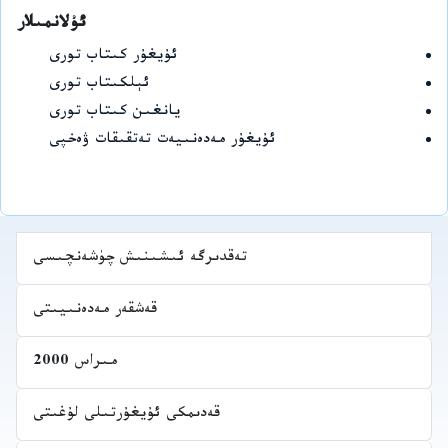
ئۇلانمىلار
ئۇيغۇر كىتاب تورى
ئېلكىتاب تورى
يانغىن كىتاب تورى
ئۇيغۇر مەدەنىيەت تەتقىقات ۋەخپى
تەقدىرگە ئىشىنىش چۈشەنچىسى
قەشقەر مەدەنىيىتى
مىراس 2000
قەدىمكى ئۇيغۇرتىلى لۇغىتى