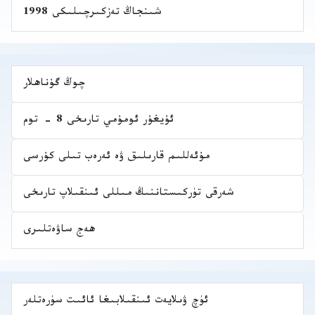
شىنجاڭ تەزكىرچىلىكى 1998
چوڭ گۇناھلار
ئۇيغۇر ئومۇمي تارىخى 8 - توم
مۇئەللىم قارىلىق ۋە ئەرەب تىلى كۇرسى
شەرقى تۈركىستاننىڭ مىللى ئىنقىلاپ تارىخى
ھەج ساۋەتلىرى
ئۈچ ۋىلايەت ئىنقىلابىغا ئائىت سۈرەتلەر