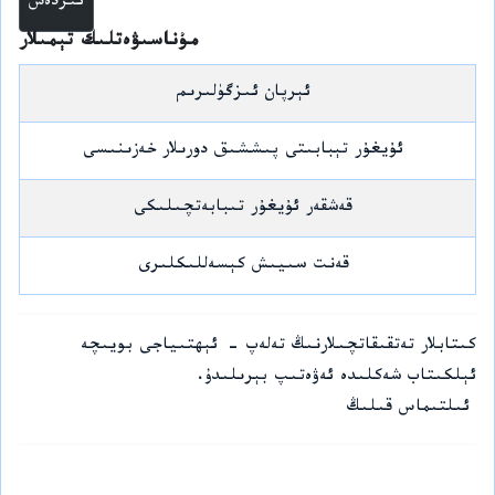
مۇناسىۋەتلىك تېمىلار
ئېرپان ئىزگۈلىرىم
ئۇيغۇر تېبابىتى پىششىق دورىلار خەزىنىسى
قەشقەر ئۇيغۇر تىبابەتچىلىكى
قەنت سىيىش كېسەللىكلىرى
كىتابلار تەتقىقاتچىلارنىڭ تەلەپ - ئېھتىياجى بويىچە
ئېلكىتاب شەكلىدە ئەۋەتىپ بېرىلىدۇ.
ئىلتىماس قىلىڭ