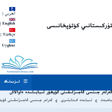
العربي
|
|
English
تۈركىستانىي كۇتۇپخانىسى
|
Türkçe
Uyghur
تىزىملىك
ئەرلەر جىنسى ئاجىزلىقىنى ئۇيغۇر تىبابىتىدە داۋالاش
Breadcrum
باشبەت
تىبابەت كىتابلىرى
ئەرلەر جىنسى ئاجىزلىقىنى ئۇيغۇ