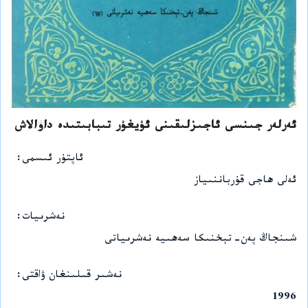
ئەرلەر جىنسى ئاجىزلىقىنى ئۇيغۇر تىبابىتىدە داۋالاش
ئاپتۇر ئىسمى
ئەلى ھاجى قۇرباننىياز
نەشرىيات
شىنجاڭ پەن-تېخنىكا سەھىيە نەشرىياتى
نەشىر قىلىنغان ۋاقتى
1996