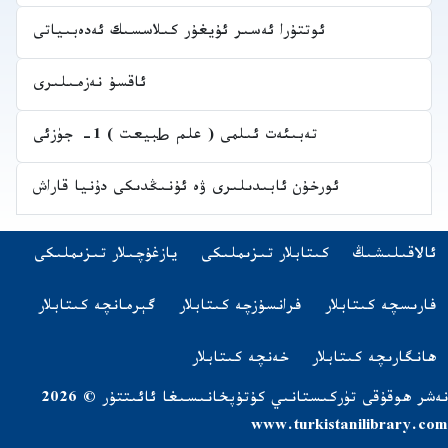
ئوتتۇرا ئەسىر ئۇيغۇر كىلاسسىك ئەدەبىياتى
ئاقسۇ نەزمىلىرى
تەبىئەت ئىلمى ( علم طبيعت ) 1- جۈزئى
ئورخۇن ئابىدىلىرى ۋە ئۇنىڭدىكى دۇنيا قاراش
Navigatio
(opens in new tab)
ئالاقىلىشىڭ
كىتابلار تىزىملىكى
يازغۇچىلار تىزىملىكى
اشقا تىلدىكى كىتابلار
(opens in new tab)
(opens in new tab)
(opens in new tab)
فارىسچە كىتابلار
فرانسۇزچە كىتابلار
گېرمانچە كىتابلار
(opens in new tab)
(opens in new tab)
ھانگارىچە كىتابلار
خەنچە كىتابلار
نەشر ھوقۇقى تۈركىستانىي كۇتۇپخانىسىغا ئائىتتۇر © 2026
www.turkistanilibrary.com