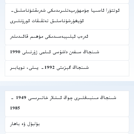
ئوتتۇرا ئاسىيا جۇمھۇرىيەتلىرىدىكى شەرىقشۇناسلىق-
ئۇيغۇرشۇناسلىق تەتقىقات ئورۇنلىرى
ئەرەب ئېلىپبەسىدىكى مۇھىم قائىدىلەر
شىنجاڭ سىفەن داشۆسى ئىلمى ژۇرنىلى 1990
شىنجاڭ گېزىتى 1992- يىلى، نويابىر
شىنجاڭ مىنبىڭلىرى چوڭ ئىشلار خاتىرىسى 1949 -
1985
بۇلبۇل ۋە باھار