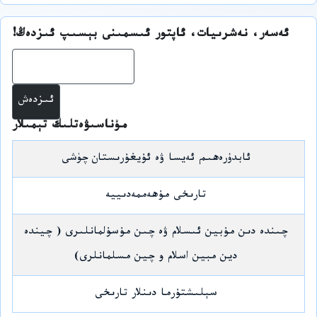
ئەسەر، نەشرىيات، ئاپتور ئىسمىنى بېسىپ ئىزدەڭ!
ئىز
مۇناسىۋەتلىك تېمىلار
ئابدۇرەھىم ئەيسا ۋە ئۇيغۇرىستان چۈشى
تارىخى مۇھەممەدىييە
چىندە دىن مۇبين ئىسلام ۋە چىن مۇسۇلمانلىرى ( چيندە
دين مبين اسلام و چين مسلمانلرى)
سېلىشتۇرما دىنلار تارىخى