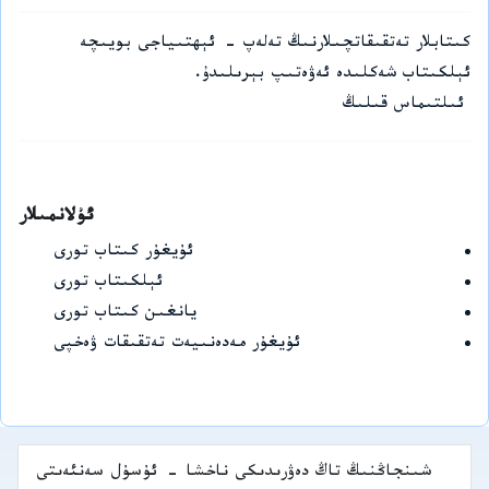
كىتابلار تەتقىقاتچىلارنىڭ تەلەپ - ئېھتىياجى بويىچە
ئېلكىتاب شەكلىدە ئەۋەتىپ بېرىلىدۇ.
ئىلتىماس قىلىڭ
ئۇلانمىلار
ئۇيغۇر كىتاب تورى
ئېلكىتاب تورى
يانغىن كىتاب تورى
ئۇيغۇر مەدەنىيەت تەتقىقات ۋەخپى
شىنجاڭنىڭ تاڭ دەۋرىدىكى ناخشا - ئۇسۇل سەنئەىتى