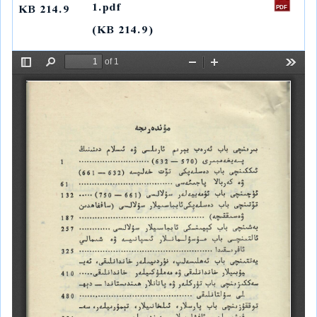
I
n
p
a
o
1.pdf
214.9 KB
n
k
p
m
k
(214.9 KB)