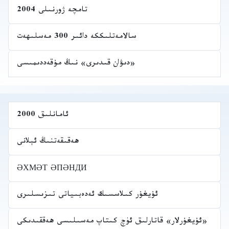
تامچە ژورنىلى 2004
سالامەتلىككە دائىر 300 مەسلىھەت
«دىۋان قىدىرى» نىڭ مۇقەددىمىسى
ئامانلىق 2000
ھەقىقەتنىڭ ئېلانى
ӘХМӘТ ӘПӘНДИ
ئۇيغۇر كىلاسسىك ئەدەبىياتى تىزىسلىرى
«ئۇيغۇرلار» قاتارلىق ئۈچ كىتاپ مەسىلىسى ھەققىدىكى