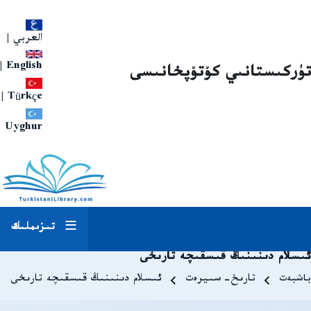
العربي
|
|
English
تۈركىستانىي كۇتۇپخانىسى
|
Türkçe
Uyghur
تىزىملىك
ئىسلام دىنىنىڭ قىسقىچە تارىخى
Breadcrum
باشبەت
تارىخ-سىيرەت
ئىسلام دىنىنىڭ قىسقىچە تارىخى