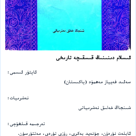
ئىسلام دىنىنىڭ قىسقىچە تارىخى
ئاپتۇر ئىسمى
سەئىد فەيياز مەھمۇد (پاكىستان)
نەشرىيات
شىنجاڭ خەلىق نەشرىياتى
تەرجىمە قىلغۇچى
ئابلەت نۇردۇن، جۇنەيد بەكرى، رۇزى تۇردى، مەتتۇرسۇن.