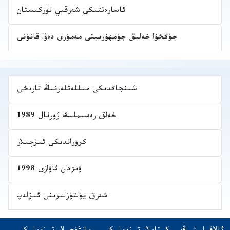
ئاسارەتتىكى شەرقىي تۈركىستان
جۇڭخۇا خەلىق جۇمھۇرىيتى مەمۇرى دەۋا قانۇنى
شىنجاڭدىكى مىللەتلەرنىڭ تارىخى
خەلق رەسىملىك ژورنال 1989
كروراندىكى ئىزچىلار
ۋىژدان ئاۋازى 1998
شەرق يۇلتۇزلىرىنى ئىزلەپ
Navigatio