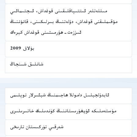
مىللەتلەر ئىتتىپاقلىقىنى قوغداش، ئىجتىمائىي
مۇقىملىقنى قوغداش، دۆلەتنىڭ بىرلىكىنى، قانۇننىڭ
ئىززەت-ھۆرمىتىنى قوغداش كېرەك
بۇلاق 2009
شانلىق شىنجاڭ
ئابدۇلجېلىل داموللا ھاجىمنىڭ شېئىرلار توپلىمى
مۇستەملىكە ئۇيغۇرىستاننىڭ كۈندىلىك خاتىرىلىرى
شەرقىي تۈركىستان تارىخى