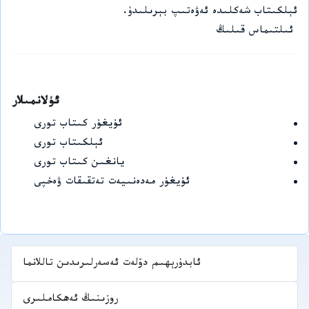
ئېلكىتاب شەكلىدە ئەۋەتىپ بېرىلىدۇ.
ئىلتىماس قىلىڭ
ئۇلانمىلار
ئۇيغۇر كىتاب تورى
ئېلكىتاب تورى
يانغىن كىتاب تورى
ئۇيغۇر مەدەنىيەت تەتقىقات ۋەخپى
ئابدۇرېھىم دۆلەت ئەسەرلىرىدىن تاللانما
روزىنىڭ ئەھكاملىرى