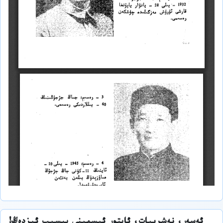
ئەسەر، نەشرىيات، ئاپتور ئىسمىنى بېسىپ ئىزدەڭ!