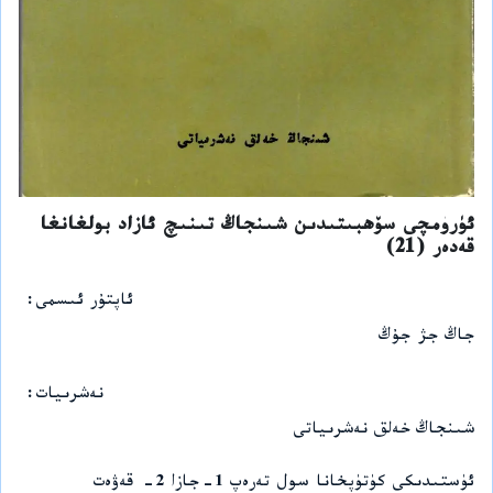
ئۈرۈمچى سۆھبىتىدىن شىنجاڭ تىنىچ ئازاد بولغانغا
قەدەر (21)
ئاپتۇر ئىسمى
جاڭ جژ جۇڭ
نەشرىيات
شىنجاڭ خەلق نەشرىياتى
ئۈستىدىكى كۈتۈپخانا سول تەرەپ 1-جازا 2- قەۋەت