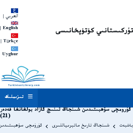
العربي
|
|
English
تۈركىستانىي كۇتۇپخانىسى
|
Türkçe
Uyghur
تىزىملىك
ئۈرۈمچى سۆھبىتىدىن شىنجاڭ تىنىچ ئازاد بولغانغا قەدەر
(21)
Breadcrum
باشبەت
شىنجاڭ تارىخ ماتېرىياللىرى
ئۈرۈمچى سۆھبىتىدىن شى