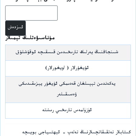
ئىز
مۇناسىۋەتلىك تېمىلار
شىنجاڭنىڭ يەرلىك تارىخىدىن قىسقىچە ئوقۇشلۇق
ئۇيغۇرلار ( اويغورلار)
يەكەندىن تېپىلغان قەدىمكى ئۇيغۇر يېزىقىدىكى
ۋەسىقىلەر
ئۈزۈلمەس تارىخىي رىشتە
كىتابلار تەتقىقاتچىلارنىڭ تەلەپ - ئېھتىياجى بويىچە