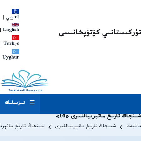
العربي
|
|
English
تۈركىستانىي كۇتۇپخانىسى
|
Türkçe
Uyghur
تىزىملىك
شىنجاڭ تارىخ ماتېرىياللىرى «14»
Breadcrum
باشبەت
شىنجاڭ تارىخ ماتېرىياللىرى
شىنجاڭ تارىخ ماتېرىيال