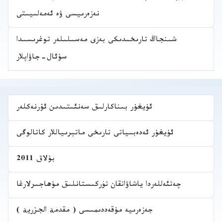
نەزەرىيسى ۋە ئەمەلىيىتى
شىنجاڭ تارىخىدىكى بەزى مەسىلىلەر توغرىسىدا
سۇئال-جاۋاپلار
ئۇيغۇر بىناكارلىق سەنئىتىدىن ئۆرنەكلەر
ئۇيغۇر ئەدەبىياتى تارىخى ماتېرىياللار كاتالوگى
بۇلاق 2011
چەتئەللەردا ياشاۋاتقان تۈركىستانلىق مۇھاجىرلارغا
جەزەرىيە مۇقەددىمىسى ( مقدمة الجزرية )