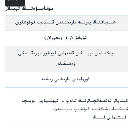
مۇناسىۋەتلىك تېمىلار
شىنجاڭنىڭ يەرلىك تارىخىدىن قىسقىچە ئوقۇشلۇق
ئۇيغۇرلار ( اويغورلار)
يەكەندىن تېپىلغان قەدىمكى ئۇيغۇر يېزىقىدىكى
ۋەسىقىلەر
ئۈزۈلمەس تارىخىي رىشتە
كىتابلار تەتقىقاتچىلارنىڭ تەلەپ - ئېھتىياجى بويىچە
ئېلكىتاب شەكلىدە ئەۋەتىپ بېرىلىدۇ.
ئىلتىماس قىلىڭ