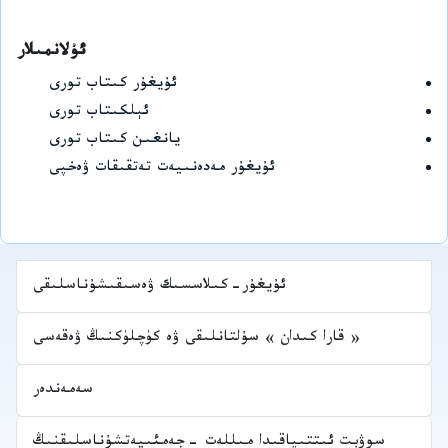
ئۇلانمىلار
ئۇيغۇر كىتاب تورى
ئېلكىتاب تورى
يانغىن كىتاب تورى
ئۇيغۇر مەدەنىيەت تەتقىقات ۋەخپى
ئۇيغۇر-كىلاسسىك ۋەسىقىشۇناسلىقى
« قارا كىدان » سۇلتانلىقى ۋە كۈچلۈكنىڭ ۋەقەسى
سەمەندەر
سوۋېت ئىتتىپاقىدا مىللەت -جەمئىيەتشۇناسلىقنىڭ