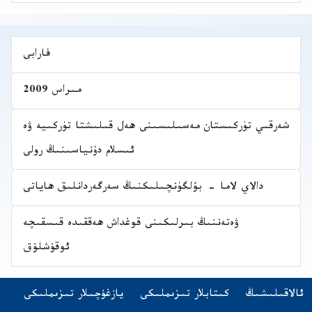
فارابى
مىراس 2009
شەرقىي تۈركىستان مەسىلىسىنى ھەل قىلىشتا تۈركىيە ۋە
ئىسلام دۇنياسىنىڭ رولى
دالاي لاما - بۆلگۈنچىلىكنىڭ سەرگەردانلىق ھاياتى
ۋەتەننىڭ بىرلىكىنى قوغداش ھەققىدە قىسقىچە
ئوقۇشلۇق
Navigatio
(opens in new tab)
ئالاقىلىشىڭ
كىتابلار تىزىملىكى
يازغۇچىلار تىزىملىكى