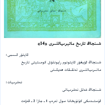
شىنجاڭ تارىخ ماتېرىياللىرى «14»
ئاپتۇر ئىسمى
شىنجاڭ ئۇيغۇر ئاپتونوم رايونلۇق كومىتېتى تارىخ
ماتىرىياللىرى تەتقىقات ھەيئىتى
نەشرىيات
شىنجاڭ خەلق نەشرىياتى
ئۈستىدىكى كۈتۈپخانا سول تەرەپ 1-جازا 2-قەۋەت