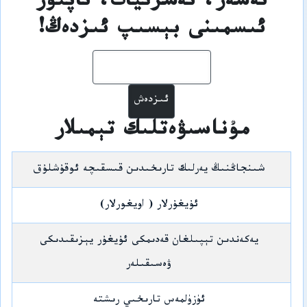
ئەسەر، نەشرىيات، ئاپتور
ئىسمىنى بېسىپ ئىزدەڭ!
ئىزدەش
مۇناسىۋەتلىك تېمىلار
شىنجاڭنىڭ يەرلىك تارىخىدىن قىسقىچە ئوقۇشلۇق
ئۇيغۇرلار ( اويغورلار)
يەكەندىن تېپىلغان قەدىمكى ئۇيغۇر يېزىقىدىكى
ۋەسىقىلەر
ئۈزۈلمەس تارىخىي رىشتە