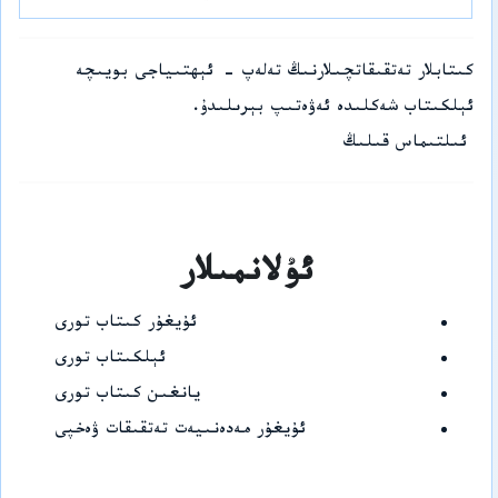
كىتابلار تەتقىقاتچىلارنىڭ تەلەپ - ئېھتىياجى بويىچە
ئېلكىتاب شەكلىدە ئەۋەتىپ بېرىلىدۇ.
ئىلتىماس قىلىڭ
ئۇلانمىلار
ئۇيغۇر كىتاب تورى
ئېلكىتاب تورى
يانغىن كىتاب تورى
ئۇيغۇر مەدەنىيەت تەتقىقات ۋەخپى