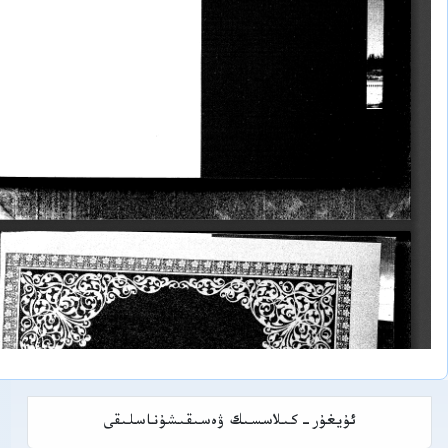
ئۇيغۇر-كىلاسسىك ۋەسىقىشۇناسلىقى