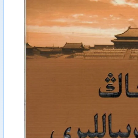
ت
ە
ت
ق
ى
ق
ا
ت
ى
ش
ى
ن
ج
ا
ڭ
ئ
ى
ج
ت
ى
م
ا
ئ
ى
ي
پ