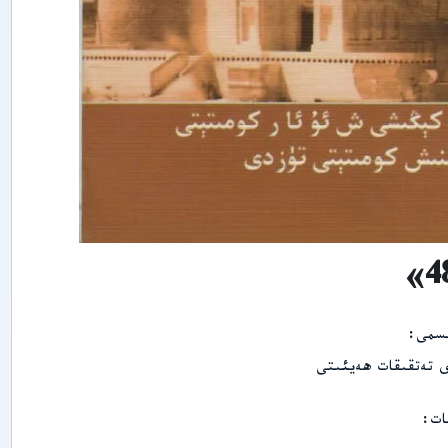
ي
پ
ە
ن
ل
ى
ر
ى
ش
ى
ن
ج
ا
ڭ
ئ
ى
ج
ت
ى
م
ىسمى
ا
ئ
ى تەتقىقات ھەيئىتى
ى
ي
پ
ات
ە