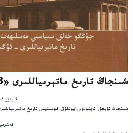
شىنجاڭ تارىخ ماتېرىياللىرى «48»
ئاپتۇر ئ
شىنجاڭ ئۇيغۇر ئاپتونوم رايونلۇق كومىتېتى تارىخ ماتىرىياللىر
نەشرىي