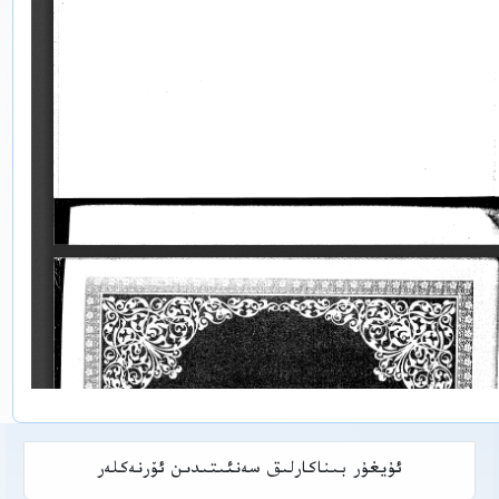
ئۇيغۇر بىناكارلىق سەنئىتىدىن ئۆرنەكلەر