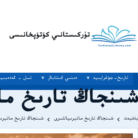
تۈركىستانىي كۇتۇپخانىسى
تارىخ-جۇغراپىيە
دىنىي كىتابلار
تىل - ئەدەبىيا
شىنجاڭ تارىخ ماتې
Breadcrum
باشبەت
شىنجاڭ تارىخ ماتېرىياللىرى
شىنجاڭ تارىخ ماتېرىيال