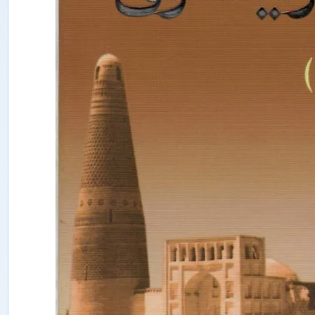
ە
ن
ل
ە
ر
م
ۇ
ن
ب
ى
ر
ى
ش
ى
ن
ج
ا
ڭ
ئ
ى
ج
ت
ى
م
ا
ئ
ى