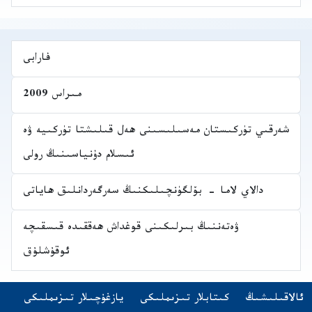
فارابى
مىراس 2009
شەرقىي تۈركىستان مەسىلىسىنى ھەل قىلىشتا تۈركىيە ۋە
ئىسلام دۇنياسىنىڭ رولى
دالاي لاما - بۆلگۈنچىلىكنىڭ سەرگەردانلىق ھاياتى
ۋەتەننىڭ بىرلىكىنى قوغداش ھەققىدە قىسقىچە
ئوقۇشلۇق
Navigatio
(opens in new tab)
ئالاقىلىشىڭ
كىتابلار تىزىملىكى
يازغۇچىلار تىزىملىكى