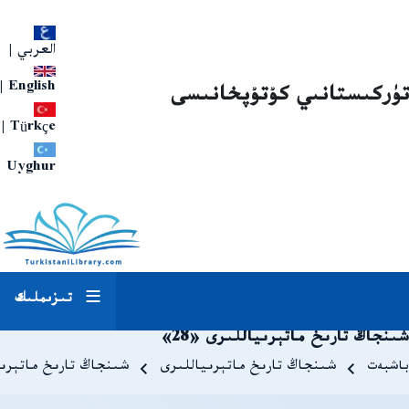
العربي
|
|
English
تۈركىستانىي كۇتۇپخانىسى
|
Türkçe
Uyghur
تىزىملىك
شىنجاڭ تارىخ ماتېرىياللىرى «28»
Breadcrum
باشبەت
شىنجاڭ تارىخ ماتېرىياللىرى
شىنجاڭ تارىخ ماتېرىيال