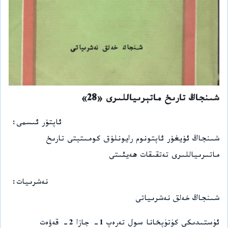
شىنجاڭ تارىخ ماتېرىياللىرى «28»
ئاپتۇر ئىسمى
شىنجاڭ ئۇيغۇر ئاپتونوم رايونلۇق كومىتېتى تارىخ
ماتىرىياللىرى تەتقىقات ھەيئىتى
نەشرىيات
شىنجاڭ خەلق نەشرىياتى
ئۈستىدىكى كۈتۈپخانا سول تەرەپ 1- جازا 2- قەۋەت