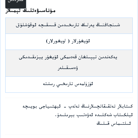
مۇناسىۋەتلىك تېمىلار
شىنجاڭنىڭ يەرلىك تارىخىدىن قىسقىچە ئوقۇشلۇق
ئۇيغۇرلار ( اويغورلار)
يەكەندىن تېپىلغان قەدىمكى ئۇيغۇر يېزىقىدىكى
ۋەسىقىلەر
ئۈزۈلمەس تارىخىي رىشتە
كىتابلار تەتقىقاتچىلارنىڭ تەلەپ - ئېھتىياجى بويىچە
ئېلكىتاب شەكلىدە ئەۋەتىپ بېرىلىدۇ.
ئىلتىماس قىلىڭ