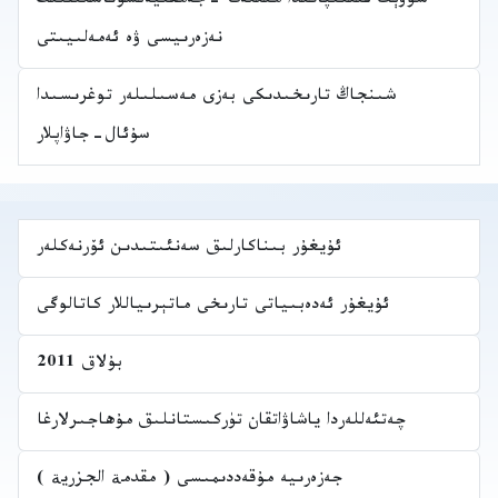
سوۋېت ئىتتىپاقىدا مىللەت -جەمئىيەتشۇناسلىقنىڭ
نەزەرىيسى ۋە ئەمەلىيىتى
شىنجاڭ تارىخىدىكى بەزى مەسىلىلەر توغرىسىدا
سۇئال-جاۋاپلار
ئۇيغۇر بىناكارلىق سەنئىتىدىن ئۆرنەكلەر
ئۇيغۇر ئەدەبىياتى تارىخى ماتېرىياللار كاتالوگى
بۇلاق 2011
چەتئەللەردا ياشاۋاتقان تۈركىستانلىق مۇھاجىرلارغا
جەزەرىيە مۇقەددىمىسى ( مقدمة الجزرية )