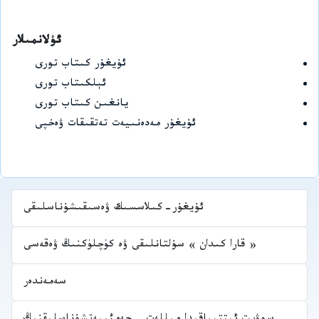
ئۇلانمىلار
ئۇيغۇر كىتاب تورى
ئېلكىتاب تورى
يانغىن كىتاب تورى
ئۇيغۇر مەدەنىيەت تەتقىقات ۋەخپى
ئۇيغۇر-كىلاسسىك ۋەسىقىشۇناسلىقى
« قارا كىدان » سۇلتانلىقى ۋە كۈچلۈكنىڭ ۋەقەسى
سەمەندەر