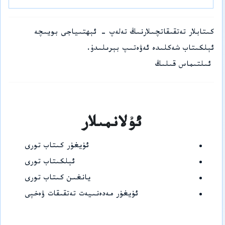
كىتابلار تەتقىقاتچىلارنىڭ تەلەپ - ئېھتىياجى بويىچە
ئېلكىتاب شەكلىدە ئەۋەتىپ بېرىلىدۇ.
ئىلتىماس قىلىڭ
ئۇلانمىلار
ئۇيغۇر كىتاب تورى
ئېلكىتاب تورى
يانغىن كىتاب تورى
ئۇيغۇر مەدەنىيەت تەتقىقات ۋەخپى