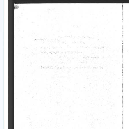
n
k
p
m