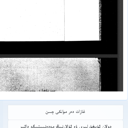
غازات دەر مۈلكى چىن
دولان ئۇيغۇرلىرى ۋە ئۇلارنىڭ مەدەنىيتىگە دائىر