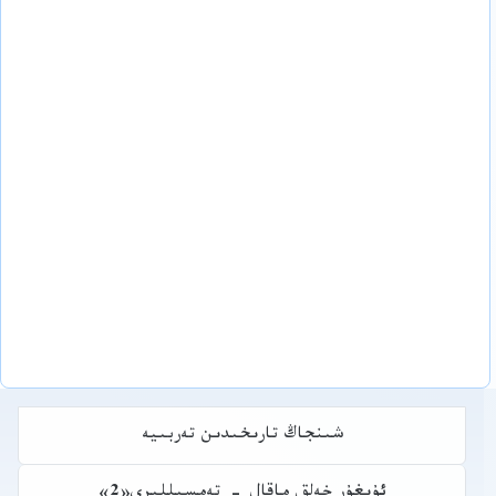
شىنجاڭ تارىخىدىن تەربىيە
ئۇيغۇر خەلق ماقال - تەمسىللىرى«2»