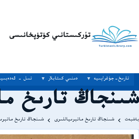
تۈركىستانىي كۇتۇپخانىسى
تارىخ-جۇغراپىيە
دىنىي كىتابلار
تىل - ئەدەبىيا
شىنجاڭ تارىخ ماتې
Breadcrum
باشبەت
شىنجاڭ تارىخ ماتېرىياللىرى
شىنجاڭ تارىخ ماتېرىيال