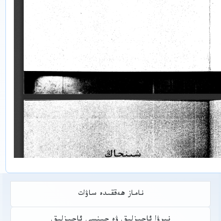
ناماز ھەققىدە ساۋات
نېرۋا ئاجېزلىق ۋە جىنسى ئاجىزلىق