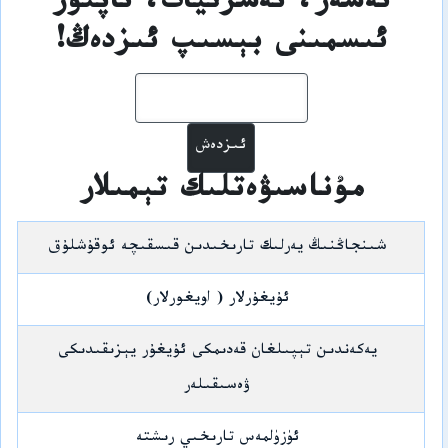
ئەسەر، نەشرىيات، ئاپتور
ئىسمىنى بېسىپ ئىزدەڭ!
ئىزدەش
مۇناسىۋەتلىك تېمىلار
شىنجاڭنىڭ يەرلىك تارىخىدىن قىسقىچە ئوقۇشلۇق
ئۇيغۇرلار ( اويغورلار)
يەكەندىن تېپىلغان قەدىمكى ئۇيغۇر يېزىقىدىكى
ۋەسىقىلەر
ئۈزۈلمەس تارىخىي رىشتە