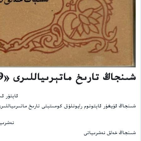
شىنجاڭ تارىخ ماتېرىياللىرى «39»
ئاپتۇر ئ
شىنجاڭ ئۇيغۇر ئاپتونوم رايونلۇق كومىتېتى تارىخ ماتىرىياللىر
نەشرىي
شىنجاڭ خەلق نەشرىياتى