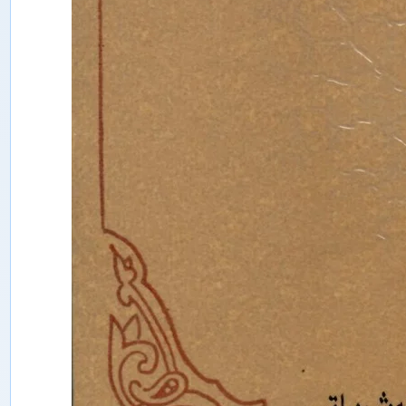
ە
ن
ل
ە
ر
م
ۇ
ن
ب
ى
ر
ى
ش
ى
ن
ج
ا
ڭ
ئ
ى
ج
ت
ى
م
ا
ئ
ى