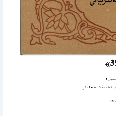
ي
پ
ە
ن
ل
ى
ر
ى
ش
ى
ن
ج
ا
ڭ
ئ
ى
ج
ت
ىسمى
ى
م
ى تەتقىقات ھەيئىتى
ا
ئ
ى
ات
ي
پ
ە