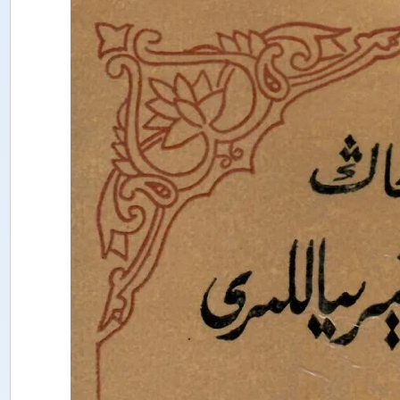
ت
ە
ت
ق
ى
ق
ا
ت
ى
ش
ى
ن
ج
ا
ڭ
ئ
ى
ج
ت
ى
م
ا
ئ
ى
ي
پ