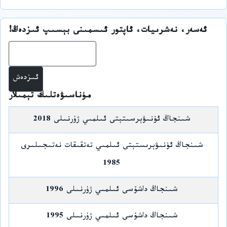
ئەسەر، نەشرىيات، ئاپتور ئىسمىنى بېسىپ ئىزدەڭ!
ئىز
مۇناسىۋەتلىك تېمىلار
شىنجاڭ ئۇنىۋېرسىتېتى ئىلمىي ژۇرنىلى 2018
شىنجاڭ ئۇنىۋېرىستېتى ئىلمىي تەتقىقات نەتىجىلىرى
1985
شىنجاڭ داشۆسى ئىلمىي ژۇرنىلى 1996
شىنجاڭ داشۆسى ئىلمىي ژۇرنىلى 1995