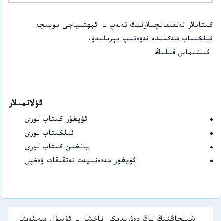
كىتابلار تەتقىقاتچىلارنىڭ تەلەپ - ئېھتىياجى بويىچە
ئېلكىتاب شەكلىدە ئەۋەتىپ بېرىلىدۇ.
ئىلتىماس قىلىڭ
ئۇلانمىلار
ئۇيغۇر كىتاب تورى
ئېلكىتاب تورى
يانغىن كىتاب تورى
ئۇيغۇر مەدەنىيەت تەتقىقات ۋەخپى
شىنجاڭنىڭ تاڭ دەۋرىدىكى ناخشا - ئۇسۇل سەنئەىتى