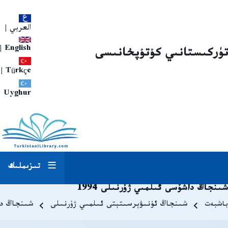
العربي
|
|
English
تۈركىستانىي كۇتۇپخانىسى
|
Türkçe
Uyghur
تىزىملىك
شىنجاڭ داشۆسى ئىلمىي ژۇرنىلى 1994
Breadcrum
باشبەت
شىنجاڭ ئۇنىۋېرسىتېتى ئىلمىي ژۇرنىلى
شىنجاڭ داش