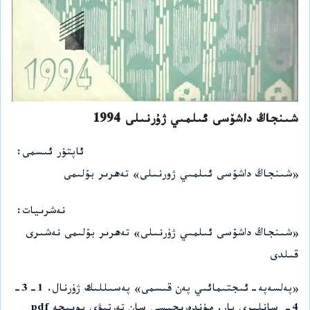
شىنجاڭ داشۆسى ئىلمىي ژۇرنىلى 1994
ئاپتۇر ئىسمى
«شىنجاڭ داشۆسى ئىلمىي ژورنىلى» تەھرىر بۆلىمى
نەشرىيات
«شىنجاڭ داشۆسى ئىلمىي ژۇرنىلى» تەھرىر بۆلىمى نەشىرى
قىلدى
«پەلسەپە-ئىجتىمائىي پەن قىسمى» پەسىللىك ژۇرنال. 1-3-
4- سانلىرى بار. مۇندەرىجىسى سان تەرتېۋى بويىچە pdf