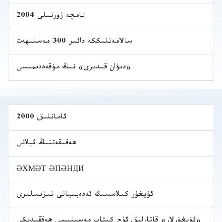
تامچە ژورنىلى 2004
سالامەتلىككە دائىر 300 مەسلىھەت
«دىۋان قىدىرى» نىڭ مۇقەددىمىسى
ئامانلىق 2000
ھەقىقەتنىڭ ئېلانى
ӘХМӘТ ӘПӘНДИ
ئۇيغۇر كىلاسسىك ئەدەبىياتى تىزىسلىرى
«ئۇيغۇرلار» قاتارلىق ئۈچ كىتاپ مەسىلىسى ھەققىدىكى