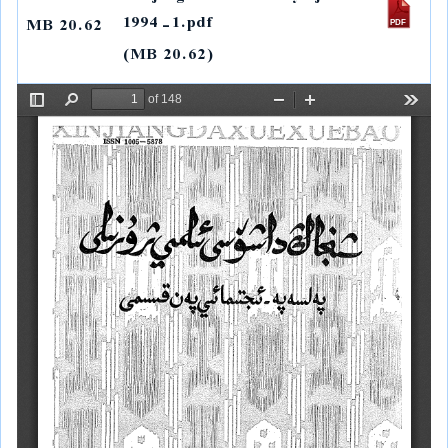
I
n
p
a
o
1994-1.pdf
20.62 MB
n
k
p
m
k
(20.62 MB)