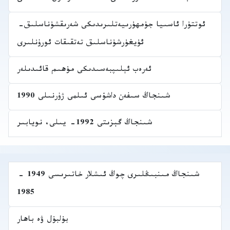
ئوتتۇرا ئاسىيا جۇمھۇرىيەتلىرىدىكى شەرىقشۇناسلىق-
ئۇيغۇرشۇناسلىق تەتقىقات ئورۇنلىرى
ئەرەب ئېلىپبەسىدىكى مۇھىم قائىدىلەر
شىنجاڭ سىفەن داشۆسى ئىلمى ژۇرنىلى 1990
شىنجاڭ گېزىتى 1992- يىلى، نويابىر
شىنجاڭ مىنبىڭلىرى چوڭ ئىشلار خاتىرىسى 1949 -
1985
بۇلبۇل ۋە باھار