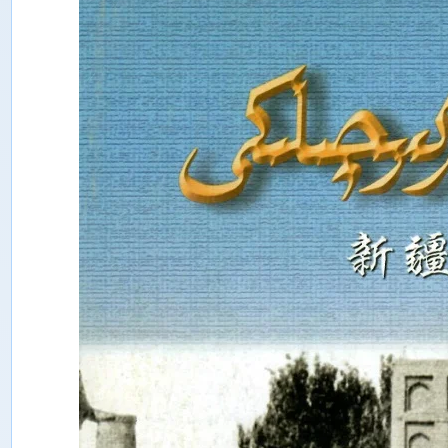
ت
ە
ت
ق
ى
ق
ا
ت
ى
ش
ى
ن
ج
ا
ڭ
ئ
ى
ج
ت
ى
م
ا
ئ
ى
ي
پ