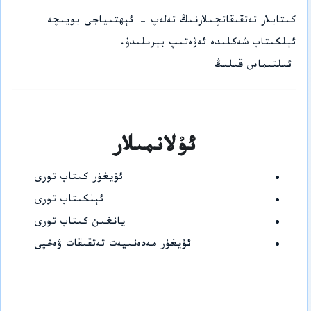
كىتابلار تەتقىقاتچىلارنىڭ تەلەپ - ئېھتىياجى بويىچە
ئېلكىتاب شەكلىدە ئەۋەتىپ بېرىلىدۇ.
ئىلتىماس قىلىڭ
ئۇلانمىلار
ئۇيغۇر كىتاب تورى
ئېلكىتاب تورى
يانغىن كىتاب تورى
ئۇيغۇر مەدەنىيەت تەتقىقات ۋەخپى