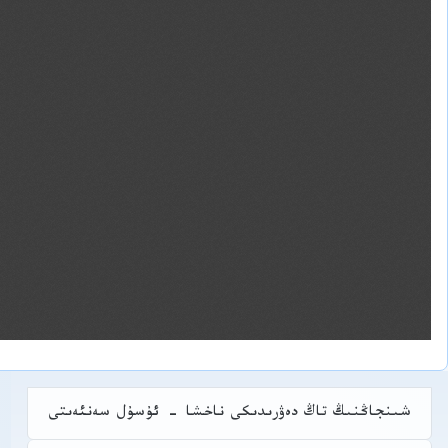
شىنجاڭنىڭ تاڭ دەۋرىدىكى ناخشا - ئۇسۇل سەنئەىتى