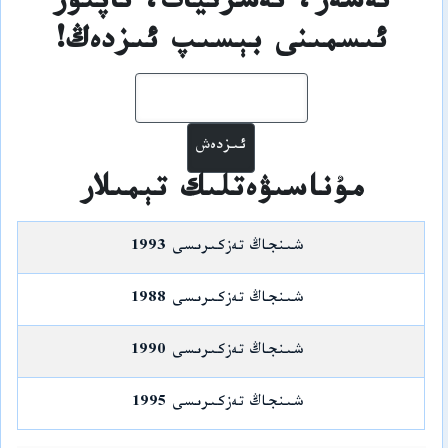
ئەسەر، نەشرىيات، ئاپتور
ئىسمىنى بېسىپ ئىزدەڭ!
ئىزدەش
مۇناسىۋەتلىك تېمىلار
شىنجاڭ تەزكىرىسى 1993
شىنجاڭ تەزكىرىسى 1988
شىنجاڭ تەزكىرىسى 1990
شىنجاڭ تەزكىرىسى 1995