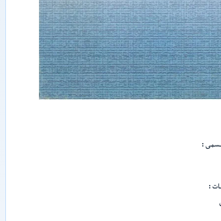
ي
پ
ە
ن
ل
ى
ر
ى
ش
ى
ن
ج
ا
ڭ
ئ
ى
ج
ىسمى
ت
ى
م
ا
ئ
ات
ى
ي
پ
ە