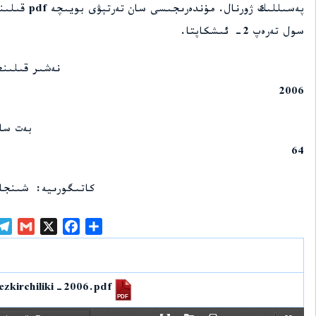
سول تەرەپ 2- ئىشكاپتا.
نەشىر قىلىنغ
2006
بەت سا
64
كاتىگورىيە
شىنجا
G
X
F
S
m
a
h
a
c
a
i
e
r
ezkirchiliki-2006.pdf
l
b
e
o