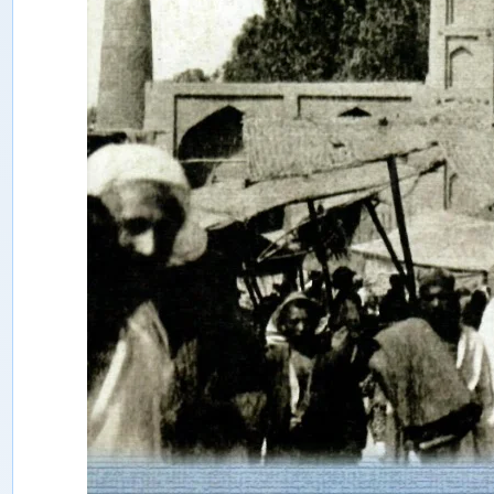
ە
ن
ل
ە
ر
م
ۇ
ن
ب
ى
ر
ى
ش
ى
ن
ج
ا
ڭ
ئ
ى
ج
ت
ى
م
ا
ئ
ى