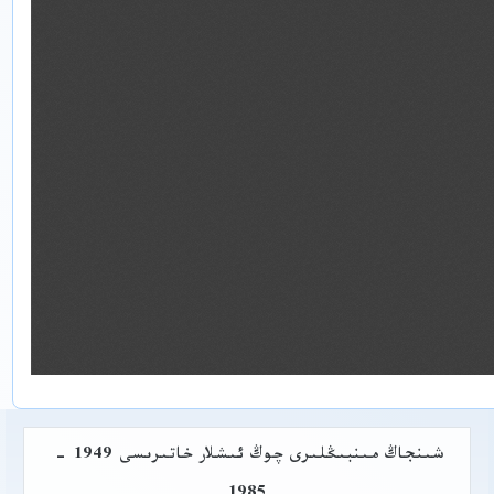
شىنجاڭ مىنبىڭلىرى چوڭ ئىشلار خاتىرىسى 1949 -