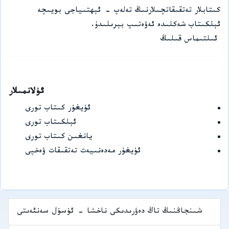
كىتابلار تەتقىقاتچىلارنىڭ تەلەپ - ئېھتىياجى بويىچە
ئېلكىتاب شەكلىدە ئەۋەتىپ بېرىلىدۇ.
ئىلتىماس قىلىڭ
ئۇلانمىلار
ئۇيغۇر كىتاب تورى
ئېلكىتاب تورى
يانغىن كىتاب تورى
ئۇيغۇر مەدەنىيەت تەتقىقات ۋەخپى
شىنجاڭنىڭ تاڭ دەۋرىدىكى ناخشا - ئۇسۇل سەنئەىتى