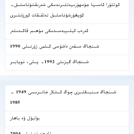
ئوتتۇرا ئاسىيا جۇمھۇرىيەتلىرىدىكى شەرىقشۇناسلىق-
ئۇيغۇرشۇناسلىق تەتقىقات ئورۇنلىرى
ئەرەب ئېلىپبەسىدىكى مۇھىم قائىدىلەر
شىنجاڭ سىفەن داشۆسى ئىلمى ژۇرنىلى 1990
شىنجاڭ گېزىتى 1992- يىلى، نويابىر
شىنجاڭ مىنبىڭلىرى چوڭ ئىشلار خاتىرىسى 1949 -
1985
بۇلبۇل ۋە باھار