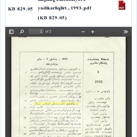
xinjiang-medeniyet-
d
i
A
r
o
I
n
p
a
o
yadikarliqliri-1993.pdf
829.05 KB
n
k
p
m
k
(829.05 KB)