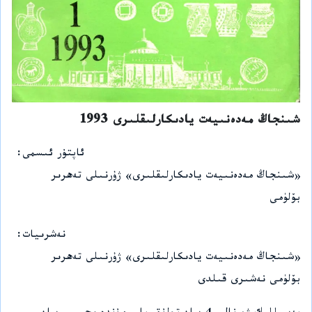
شىنجاڭ مەدەنىيەت يادىكارلىقلىرى 1993
ئاپتۇر ئىسمى
«شىنجاڭ مەدەنىيەت يادىكارلىقلىرى» ژۇرنىلى تەھرىر
بۆلۈمى
نەشرىيات
«شىنجاڭ مەدەنىيەت يادىكارلىقلىرى» ژۇرنىلى تەھرىر
بۆلۈمى نەشىرى قىلدى