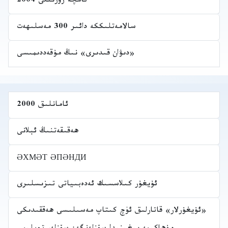
تامچە ژورنىلى 2004
سالامەتلىككە دائىر 300 مەسلىھەت
«دىۋان قىدىرى» نىڭ مۇقەددىمىسى
ئامانلىق 2000
ھەقىقەتنىڭ ئېلانى
ӘХМӘТ ӘПӘНДИ
ئۇيغۇر كىلاسسىك ئەدەبىياتى تىزىسلىرى
«ئۇيغۇرلار» قاتارلىق ئۈچ كىتاپ مەسىلىسى ھەققىدىكى