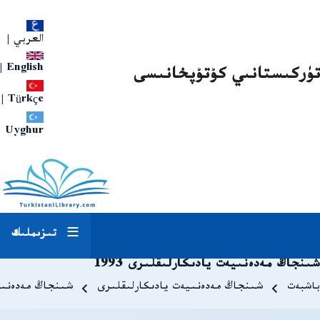
العربي
|
|
English
تۈركىستانىي كۇتۇپخانىسى
|
Türkçe
Uyghur
تىزىملىك
شىنجاڭ مەدەنىيەت يادىكارلىقلىرى 1993
Breadcrum
باشبەت
شىنجاڭ مەدەنىيەت يادىكارلىقلىرى
شىنجاڭ مەدەنىيەت