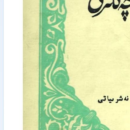
ە
ن
ل
ە
ر
م
ۇ
ن
ب
ى
ر
ى
ش
ى
ن
ج
ا
ڭ
ئ
ى
ج
ت
ى
م
ا
ئ
ى