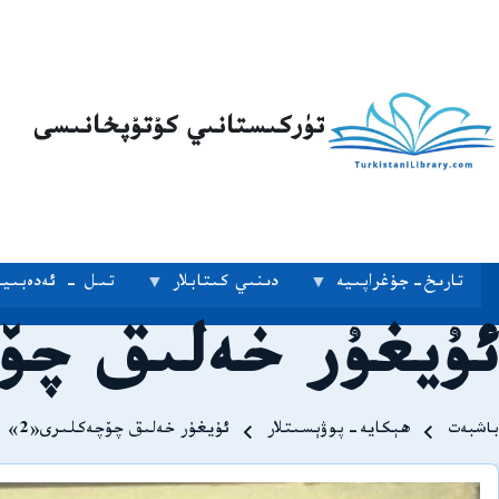
تۈركىستانىي كۇتۇپخانىسى
تارىخ-جۇغراپىيە
دىنىي كىتابلار
تىل - ئەدەبىيا
ئۇيغۇر خەلىق چۆچ
Breadcrum
باشبەت
ھېكايە-پوۋېسىتلار
ئۇيغۇر خەلىق چۆچەكلىرى«2»