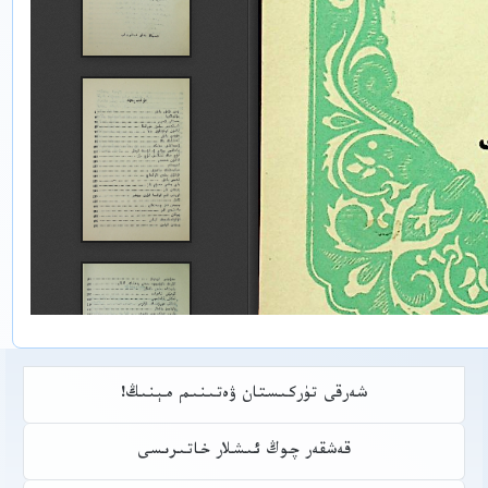
شەرقى تۈركىستان ۋەتىنىم مېنىڭ!
قەشقەر چوڭ ئىشلار خاتىرىسى