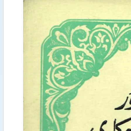
ت
ە
ت
ق
ى
ق
ا
ت
ى
ش
ى
ن
ج
ا
ڭ
ئ
ى
ج
ت
ى
م
ا
ئ
ى
ي
پ