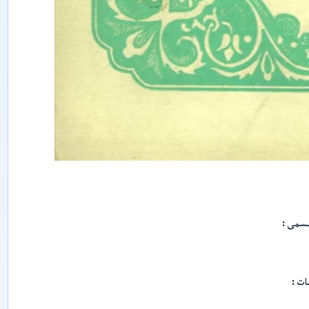
ي
پ
ە
ن
ل
ى
ر
ى
ش
ى
ن
ج
ا
ڭ
ئ
ى
ج
ت
ى
ىسمى
م
ا
ئ
ى
ي
ات
پ
ە