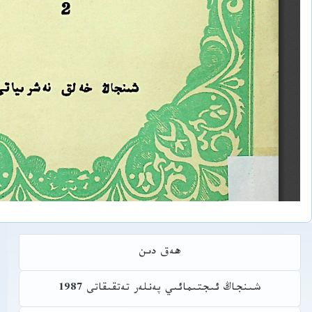
ھەق دىن
شىنجاڭ ئىجتىمائىي پەنلەر تەتقىقاتى 1987