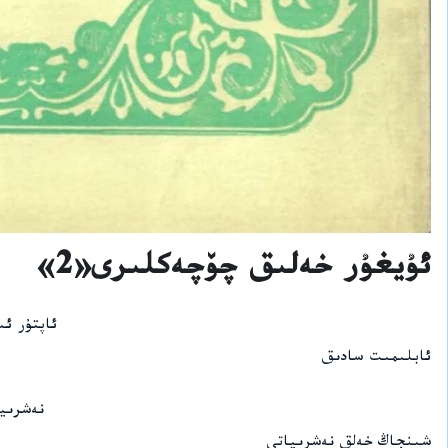
ئۇيغۇر خەلىق چۆچەكلىرى«2»
ئاپتۇر ئ
ئابلىمىت سادىق
نەشرىي
شىنجاڭ خەلق نەشرىياتى