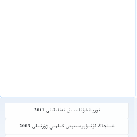
تۇرپانشۇناسلىق تەتقىقاتى 2011
شىنجاڭ ئۇنىۋېرسىتېتى ئىلمىي ژۇرنىلى 2003