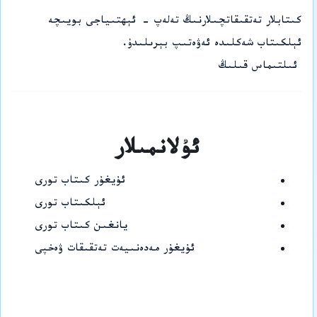
كىتابلار تەتقىقاتچىلارنىڭ تەلەپ - ئېھتىياجى بويىچە
ئېلكىتاب شەكلىدە ئەۋەتىپ بېرىلىدۇ.
ئىلتىماس قىلىڭ
ئۇلانمىلار
ئۇيغۇر كىتاب تورى
ئېلكىتاب تورى
يانغىن كىتاب تورى
ئۇيغۇر مەدەنىيەت تەتقىقات ۋەخپى