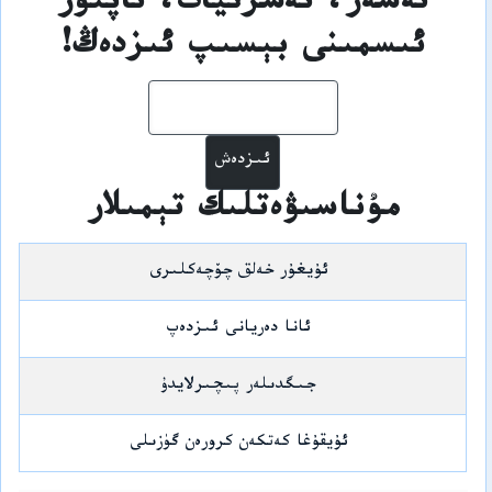
ئەسەر، نەشرىيات، ئاپتور
ئىسمىنى بېسىپ ئىزدەڭ!
ئىزدەش
مۇناسىۋەتلىك تېمىلار
ئۇيغۇر خەلق چۆچەكلىرى
ئانا دەريانى ئىزدەپ
جىگدىلەر پىچىرلايدۇ
ئۇيقۇغا كەتكەن كرورەن گۈزىلى