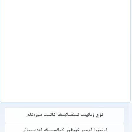
ئۈچ ۋىلايەت ئىنقىلابىغا ئائىت سۈرەتلەر
ئوتتۇرا ئەسىر ئۇيغۇر كىلاسسىك ئەدەبىياتى