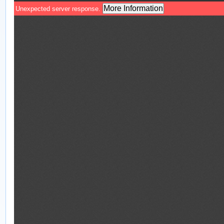
n
k
p
m