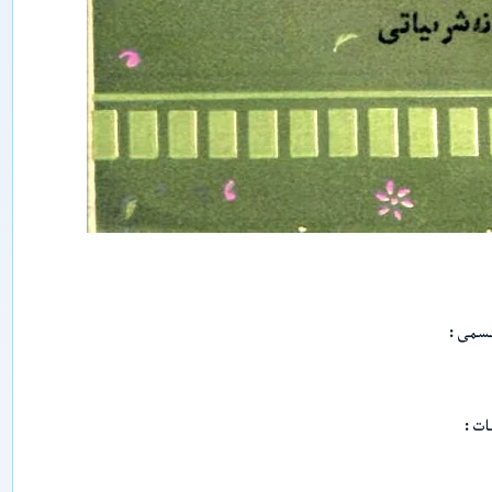
ي
پ
ە
ن
ل
ى
ر
ى
ش
ى
ن
ج
ا
ڭ
ئ
ى
ج
ت
ىسمى
ى
م
ا
ئ
ى
ات
ي
پ
ە