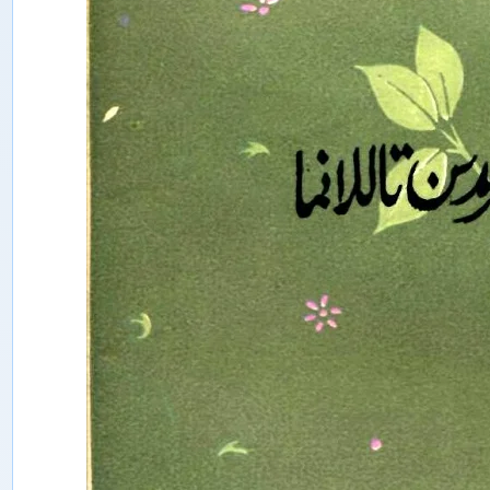
ە
ن
ل
ە
ر
م
ۇ
ن
ب
ى
ر
ى
ش
ى
ن
ج
ا
ڭ
ئ
ى
ج
ت
ى
م
ا
ئ
ى