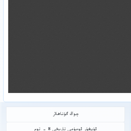
چوڭ گۇناھلار
ئۇيغۇر ئومۇمي تارىخى 8 - توم