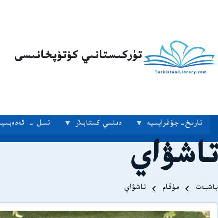
تۈركىستانىي كۇتۇپخانىسى
تارىخ-جۇغراپىيە
دىنىي كىتابلار
تىل - ئەدەبىيا
تاشۋاي
Breadcrum
باشبەت
مۇقام
تاشۋاي