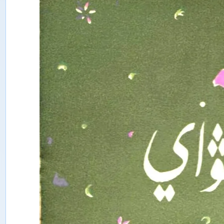
ت
ە
ت
ق
ى
ق
ا
ت
ى
ش
ى
ن
ج
ا
ڭ
ئ
ى
ج
ت
ى
م
ا
ئ
ى
ي
پ