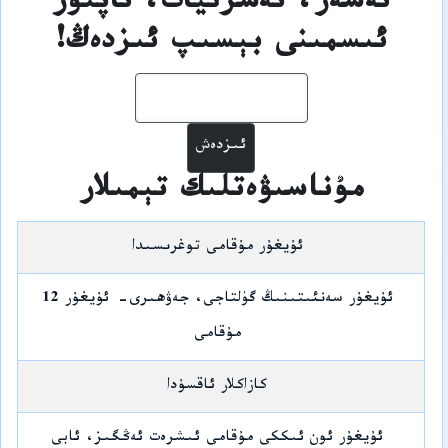
ئەسەر، نەشرىيات، ئاپتور
ئىسمىنى بېسىپ ئىزدەڭ!
ئىزدەش
مۇناسىۋەتلىك تېمىلار
ئۇيغۇر مۇقامى توغرىسىدا
ئۇيغۇر سەنئىتىنىڭ گۈلتاجى، جەۋھىرى- ئۇيغۇر 12
مۇقامى
كازاكلار ئاقسۇدا
ئۇيغۇر ئون ئىككى مۇقامى ئىشرەت ئەڭگىز، ئابى