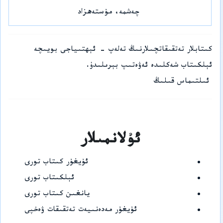
چەشمە، مۇستەھزاد
كىتابلار تەتقىقاتچىلارنىڭ تەلەپ - ئېھتىياجى بويىچە
ئېلكىتاب شەكلىدە ئەۋەتىپ بېرىلىدۇ.
ئىلتىماس قىلىڭ
ئۇلانمىلار
ئۇيغۇر كىتاب تورى
ئېلكىتاب تورى
يانغىن كىتاب تورى
ئۇيغۇر مەدەنىيەت تەتقىقات ۋەخپى