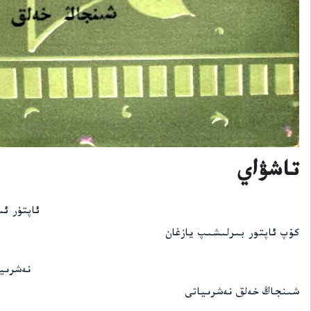
تاشۋاي
ئاپتۇر ئ
كۆپ ئاپتور بىرلىشىپ يازغان
نەشرىي
شىنجاڭ خەلق نەشرىياتى