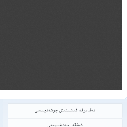
تەقدىرگە ئىشىنىش چۈشەنچىسى
قەشقەر مەدەنىيىتى