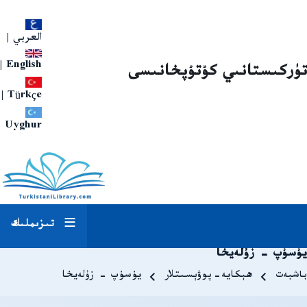
العربي
|
|
English
تۈركىستانىي كۇتۇپخانىسى
|
Türkçe
Uyghur
تىزىملىك
يۇسۇپ - زۇلەيخا
Breadcrum
باشبەت
ھېكايە-پوۋېسىتلار
يۇسۇپ - زۇلەيخا