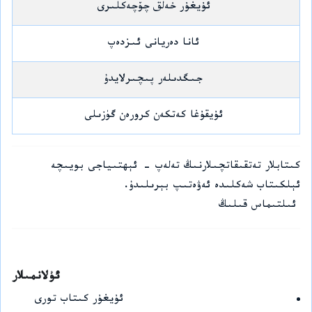
ئۇيغۇر خەلق چۆچەكلىرى
ئانا دەريانى ئىزدەپ
جىگدىلەر پىچىرلايدۇ
ئۇيقۇغا كەتكەن كرورەن گۈزىلى
كىتابلار تەتقىقاتچىلارنىڭ تەلەپ - ئېھتىياجى بويىچە
ئېلكىتاب شەكلىدە ئەۋەتىپ بېرىلىدۇ.
ئىلتىماس قىلىڭ
ئۇلانمىلار
ئۇيغۇر كىتاب تورى