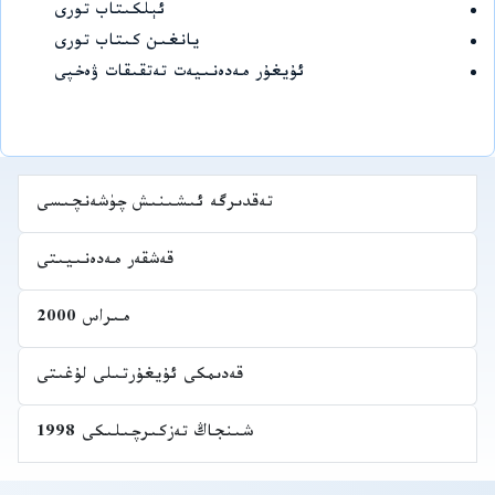
ئېلكىتاب تورى
يانغىن كىتاب تورى
ئۇيغۇر مەدەنىيەت تەتقىقات ۋەخپى
تەقدىرگە ئىشىنىش چۈشەنچىسى
قەشقەر مەدەنىيىتى
مىراس 2000
قەدىمكى ئۇيغۇرتىلى لۇغىتى
شىنجاڭ تەزكىرچىلىكى 1998