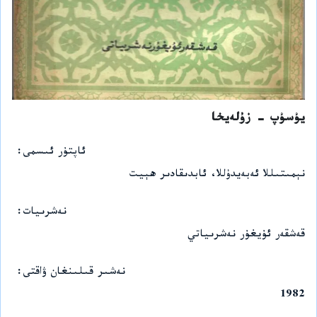
يۇسۇپ - زۇلەيخا
ئاپتۇر ئىسمى
نېمىتىللا ئەبەيدۇللا، ئابدىقادىر ھېيت
نەشرىيات
قەشقەر ئۇيغۇر نەشرىياتي
نەشىر قىلىنغان ۋاقتى
1982