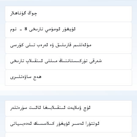
چوڭ گۇناھلار
ئۇيغۇر ئومۇمي تارىخى 8 - توم
مۇئەللىم قارىلىق ۋە ئەرەب تىلى كۇرسى
شەرقى تۈركىستاننىڭ مىللى ئىنقىلاپ تارىخى
ھەج ساۋەتلىرى
ئۈچ ۋىلايەت ئىنقىلابىغا ئائىت سۈرەتلەر
ئوتتۇرا ئەسىر ئۇيغۇر كىلاسسىك ئەدەبىياتى